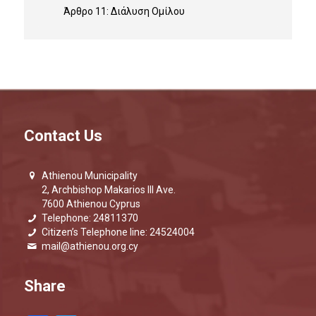
Άρθρο 11: Διάλυση Ομίλου
Contact Us
Athienou Municipality
2, Archbishop Makarios III Ave.
7600 Athienou Cyprus
Telephone: 24811370
Citizen’s Telephone line: 24524004
mail@athienou.org.cy
Share