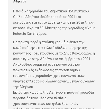
Αθηένου
Η παιδική χορωδία του Δημοτικού Πολιτιστικού
Ομίλου Αθηένου ιδρύθηκε το έτος 2001 και
λειτούργησε μέχρι το 2009. Ξεκίνησε με 20 μέλη και
έφτασε μέχρι τα 50. Μαέστρος της χορωδίας είναι η
Ευδοκία Χατζηχάρου.
Για πρώτη φορά η παιδική χορωδία έκανε την
εμφάνισή της στην τελετή αδελφοποίησης της
κοινότητας Τρεμετουσιάς με το Δήμο Κερκυραίων, η
οποία έγινε στην Αθηένου το Δεκέμβριο του 2001.
Ακολούθως συμμετείχε σε κοινωνικές και
πολιτιστικές εκδηλώσεις τόσο του Δήμου
(συναντήσεις χορωδιών, χριστουγεννιάτικες
γιορτές κτλ) όσο και άλλων οργανωμένων συνόλων
της Αθηένου.
Εκτός της κωμόπολης Αθηένου, η παιδική χορωδία
παρουσιάστηκε μέσα στα πλαίσια
χριστουγεννιάτικων και φιλανθρωπικών