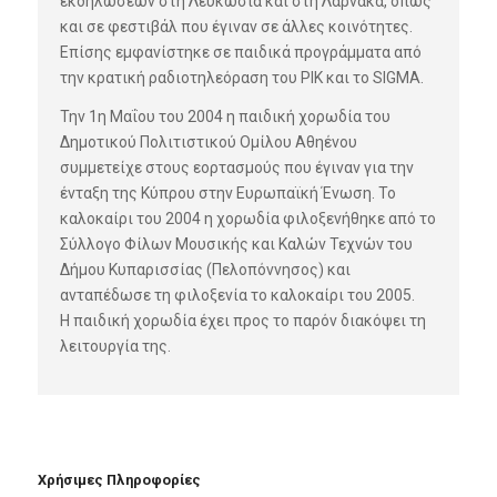
εκδηλώσεων στη Λευκωσία και στη Λάρνακα, όπως
και σε φεστιβάλ που έγιναν σε άλλες κοινότητες.
Επίσης εμφανίστηκε σε παιδικά προγράμματα από
την κρατική ραδιοτηλεόραση του ΡΙΚ και το SIGMA.
Την 1η Μαΐου του 2004 η παιδική χορωδία του
Δημοτικού Πολιτιστικού Ομίλου Αθηένου
συμμετείχε στους εορτασμούς που έγιναν για την
ένταξη της Κύπρου στην Ευρωπαϊκή Ένωση. Το
καλοκαίρι του 2004 η χορωδία φιλοξενήθηκε από το
Σύλλογο Φίλων Μουσικής και Καλών Τεχνών του
Δήμου Κυπαρισσίας (Πελοπόννησος) και
ανταπέδωσε τη φιλοξενία το καλοκαίρι του 2005.
Η παιδική χορωδία έχει προς το παρόν διακόψει τη
λειτουργία της.
Χρήσιμες Πληροφορίες