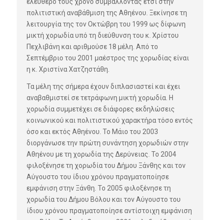
ελεύθερό τους χρόνο συμβάλλοντας έτσι στην
πολιτιστική αναβάθμιση της Αθηένου. Ξεκίνησε τη
λειτουργία της τον Οκτώβρη του 1999 ως δίφωνη
μικτή χορωδία υπό τη διεύθυνση του κ. Χρίστου
Πεχλιβάνη και αριθμούσε 18 μέλη. Από το
Σεπτέμβριο του 2001 μαέστρος της χορωδίας είναι
η κ. Χριστίνα Χατζηστάθη.
Τα μέλη της σήμερα έχουν διπλασιαστεί και έχει
αναβαθμιστεί σε τετράφωνη μικτή χορωδία. Η
χορωδία συμμετέχει σε διάφορες εκδηλώσεις
κοινωνικού και πολιτιστικού χαρακτήρα τόσο εντός
όσο και εκτός Αθηένου. Το Μάιο του 2003
διοργάνωσε την πρώτη συνάντηση χορωδιών στην
Αθηένου με τη χορωδία της Δερύνειας. Το 2004
φιλοξένησε τη χορωδία του Δήμου Ξάνθης και τον
Αύγουστο του ίδιου χρόνου πραγματοποίησε
εμφάνιση στην Ξάνθη. Το 2005 φιλοξένησε τη
χορωδία του Δήμου Βόλου και τον Αύγουστο του
ίδιου χρόνου πραγματοποίησε αντίστοιχη εμφάνιση