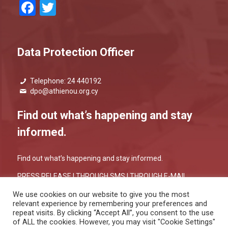
Facebook
Twitter
Data Protection Officer
Telephone: 24 440192
dpo@athienou.org.cy
Find out what’s happening and stay
informed.
Find out what’s happening and stay informed.
PRESS RELEASE |
THROUGH SMS
|
THROUGH E-MAIL
We use cookies on our website to give you the most
relevant experience by remembering your preferences and
repeat visits. By clicking “Accept All”, you consent to the use
of ALL the cookies. However, you may visit "Cookie Settings"