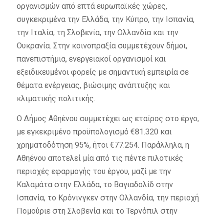
οργανισμών από επτά ευρωπαϊκές χώρες,
συγκεκριμένα την Ελλάδα, την Κύπρο, την Ισπανία,
την Ιταλία, τη Σλοβενία, την Ολλανδία και την
Ουκρανία. Στην κοινοπραξία συμμετέχουν δήμοι,
πανεπιστήμια, ενεργειακοί οργανισμοί και
εξειδικευμένοι φορείς με σημαντική εμπειρία σε
θέματα ενέργειας, βιώσιμης ανάπτυξης και
κλιματικής πολιτικής.
Ο Δήμος Αθηένου συμμετέχει ως εταίρος στο έργο,
με εγκεκριμένο προϋπολογισμό €81.320 και
χρηματοδότηση 95%, ήτοι €77.254. Παράλληλα, η
Αθηένου αποτελεί μία από τις πέντε πιλοτικές
περιοχές εφαρμογής του έργου, μαζί με την
Καλαμάτα στην Ελλάδα, το Βαγιαδολίδ στην
Ισπανία, το Κρόνινγκεν στην Ολλανδία, την περιοχή
Πομούριε στη Σλοβενία και το Τερνόπιλ στην