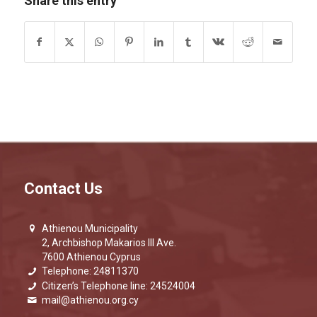
Share this entry
Contact Us
Athienou Municipality
2, Archbishop Makarios III Ave.
7600 Athienou Cyprus
Telephone: 24811370
Citizen’s Telephone line: 24524004
mail@athienou.org.cy