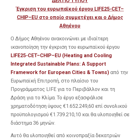
ΔΕΛΤΙΟ ΤΥΠΟΥ
Έγκριση του ευρωπαϊκού έργου
LIFE
25-
CET
–
CHIP
–
EU
στο οποίο συμμετέχει και ο Δήμος
Αθηένου
Ο Δήμος Αθηένου ανακοινώνει με ιδιαίτερη
ικανοποίηση την έγκριση του ευρωπαϊκού έργου
LIFE
25-
CET
–
CHIP
–
EU
(
Heating
and
Cooling
Integrated
Sustainable
Plans
:
A
Support
Framework
for
European
Cities
&
Towns
)
από την
Ευρωπαϊκή Επιτροπή, στο πλαίσιο του
Προγράμματος LIFE για το Περιβάλλον και τη
Δράση για το Κλίμα. Το έργο εξασφάλισε
χρηματοδότηση ύψους €1.652.249,60 επί συνολικού
προϋπολογισμού €1.739.210,10 και θα υλοποιηθεί σε
διάστημα 36 μηνών.
Αυτό θα υλοποιηθεί από κοινοπραξία δεκατριών