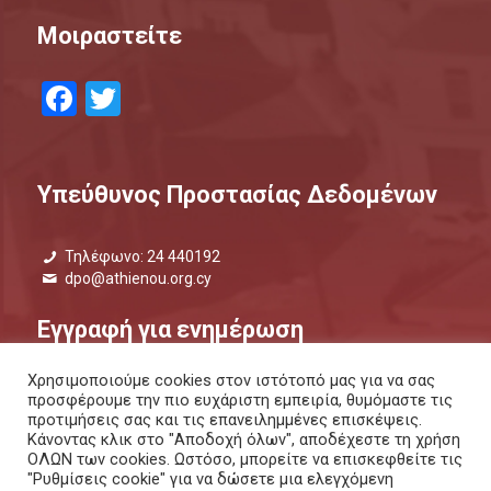
Μοιραστείτε
Facebook
Twitter
Υπεύθυνος Προστασίας Δεδομένων
Τηλέφωνο: 24 440192
dpo@athienou.org.cy
Εγγραφή για ενημέρωση
Χρησιμοποιούμε cookies στον ιστότοπό μας για να σας
Μάθετε τι συμβαίνει και μείνετε ενημερωμένοι.
προσφέρουμε την πιο ευχάριστη εμπειρία, θυμόμαστε τις
προτιμήσεις σας και τις επανειλημμένες επισκέψεις.
ΕΝΗΜΕΡΩΤΙΚΟ ΔΕΛΤΙΟ |
ΜΕΣΩ SMS
Κάνοντας κλικ στο "Αποδοχή όλων", αποδέχεστε τη χρήση
ΟΛΩΝ των cookies. Ωστόσο, μπορείτε να επισκεφθείτε τις
"Ρυθμίσεις cookie" για να δώσετε μια ελεγχόμενη