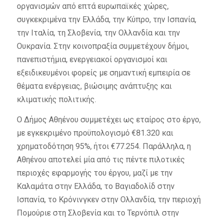
οργανισμών από επτά ευρωπαϊκές χώρες,
συγκεκριμένα την Ελλάδα, την Κύπρο, την Ισπανία,
την Ιταλία, τη Σλοβενία, την Ολλανδία και την
Ουκρανία. Στην κοινοπραξία συμμετέχουν δήμοι,
πανεπιστήμια, ενεργειακοί οργανισμοί και
εξειδικευμένοι φορείς με σημαντική εμπειρία σε
θέματα ενέργειας, βιώσιμης ανάπτυξης και
κλιματικής πολιτικής.
Ο Δήμος Αθηένου συμμετέχει ως εταίρος στο έργο,
με εγκεκριμένο προϋπολογισμό €81.320 και
χρηματοδότηση 95%, ήτοι €77.254. Παράλληλα, η
Αθηένου αποτελεί μία από τις πέντε πιλοτικές
περιοχές εφαρμογής του έργου, μαζί με την
Καλαμάτα στην Ελλάδα, το Βαγιαδολίδ στην
Ισπανία, το Κρόνινγκεν στην Ολλανδία, την περιοχή
Πομούριε στη Σλοβενία και το Τερνόπιλ στην