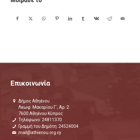
Μοίρασε το
Επικοινωνία
Δήμος Αθηένου
Λεωφ. Μακαρίου Γ΄, Αρ. 2
7600 Αθηένου Κύπρος
Τηλέφωνο: 24811370
Γραμμή του Δημότη: 24524004
mail@athienou.org.cy