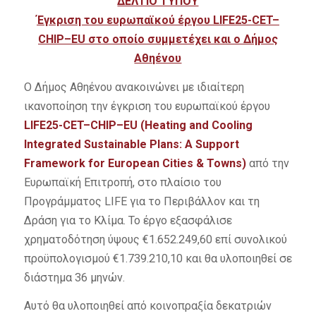
ΔΕΛΤΙΟ ΤΥΠΟΥ
Έγκριση του ευρωπαϊκού έργου
LIFE
25-
CET
–
CHIP
–
EU
στο οποίο συμμετέχει και ο Δήμος
Αθηένου
Ο Δήμος Αθηένου ανακοινώνει με ιδιαίτερη
ικανοποίηση την έγκριση του ευρωπαϊκού έργου
LIFE
25-
CET
–
CHIP
–
EU
(
Heating
and
Cooling
Integrated
Sustainable
Plans
:
A
Support
Framework
for
European
Cities
&
Towns
)
από την
Ευρωπαϊκή Επιτροπή, στο πλαίσιο του
Προγράμματος LIFE για το Περιβάλλον και τη
Δράση για το Κλίμα. Το έργο εξασφάλισε
χρηματοδότηση ύψους €1.652.249,60 επί συνολικού
προϋπολογισμού €1.739.210,10 και θα υλοποιηθεί σε
διάστημα 36 μηνών.
Αυτό θα υλοποιηθεί από κοινοπραξία δεκατριών