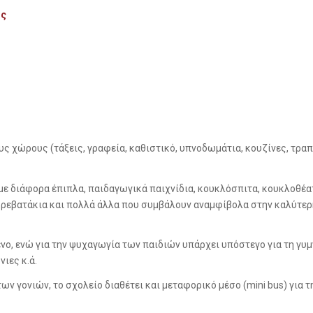
ος
ς χώρους (τάξεις, γραφεία, καθιστικό, υπνοδωμάτια, κουζίνες, τραπ
με διάφορα έπιπλα, παιδαγωγικά παιχνίδια, κουκλόσπιτα, κουκλοθέατ
 κρεβατάκια και πολλά άλλα που συμβάλουν αναμφίβολα στην καλύτε
νο, ενώ για την ψυχαγωγία των παιδιών υπάρχει υπόστεγο για τη γυ
ιες κ.ά.
ων γονιών, το σχολείο διαθέτει και μεταφορικό μέσο (mini bus) για