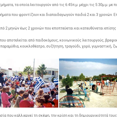
μήματα, τα οποία λειτουργούν από τις 6:45π.μ. μέχρι τις 5:30μ.μ. με 
ήματα που φροντίζουν και διαπαιδαγωγούν παιδιά 2 και 3 χρονών. Ε
από 2 μηνών έως 2 χρονών που εποπτεύεται και κατευθύνεται επίσης 
ου αποτελείται από παιδοκόμους, κοινωνικούς λειτουργούς, βρεφοκ
 παραμύθια, κουκλοθέατρο, συζήτηση, τραγούδι, χορό, γυμναστική, ζ
ία που καλλιεργεί τη σκέψη, την κρίση και τη δημιουργικότητά του