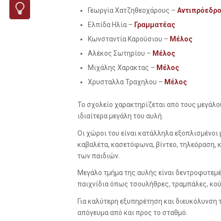
Γεωργία Χατζηθεοχάρους –
Αντιπρόεδρ
Ελπίδα Ηλία –
Γραμματέας
Κωνσταντία Καρούσιου –
Μέλος
Αλέκος Σωτηρίου –
Μέλος
Μιχάλης Χαρακτας –
Μέλος
Χρυσταλλα Τραχηλου –
Μέλος
Το σχολείο χαρακτηρίζεται από τους μεγάλου
ιδιαίτερα μεγάλη του αυλή.
Οι χώροι του είναι κατάλληλα εξοπλισμένοι 
καβαλέτα, κασετόφωνα, βίντεο, τηλεόραση,
των παιδιών.
Μεγάλο τμήμα της αυλής είναι δεντροφυτεμέ
παιχνίδια όπως τσουλήθρες, τραμπάλες, κούν
Για καλύτερη εξυπηρέτηση και διευκόλυνση τ
απόγευμα από και προς το σταθμό.