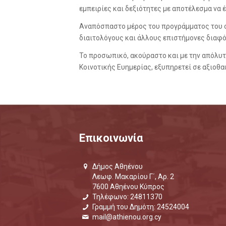
εμπειρίες και δεξιότητες με αποτέλεσμα να 
Αναπόσπαστο μέρος του προγράμματος του σ
διαιτολόγους και άλλους επιστήμονες διαφό
Το προσωπικό, ακούραστο και με την απόλυτ
Κοινοτικής Ευημερίας, εξυπηρετεί σε αξιοθ
Επικοινωνία
Δήμος Αθηένου
Λεωφ. Μακαρίου Γ΄, Αρ. 2
7600 Αθηένου Κύπρος
Τηλέφωνο: 24811370
Γραμμή του Δημότη: 24524004
mail@athienou.org.cy