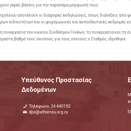
έχουν γερές βάσεις για την παραπέρα μόρφωσή τους.
χολείου αποτελούν οι διάφορες εκδηλώσεις, όπως διαλέξεις από ψυ
ρων ειδικοτήτων και οι ψυχαγωγικές και εκπαιδευτικές εκδρομές κα
η συνεργασία του οικείου Συνδέσμου Γονέων, τη συνεργασία και τη 
αύμαστο βαθμό τους σκοπούς για τους οποίους ο Σταθμός ιδρύθηκε.
Υπεύθυνος Προστασίας
Δεδομένων
Μ
ε
Τηλέφωνο: 24 440192
Ε
dpo@athienou.org.cy