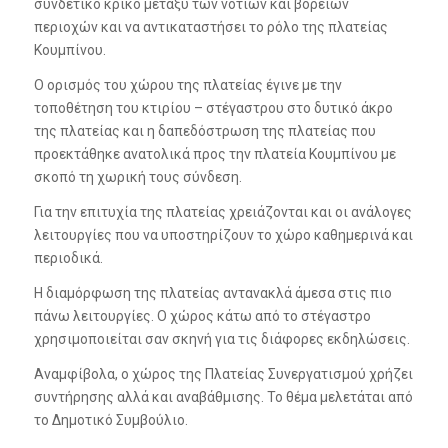
συνδετικό κρίκο μεταξύ των νότιων και βόρειων
περιοχών και να αντικαταστήσει το ρόλο της πλατείας
Κουμπίνου.
Ο ορισμός του χώρου της πλατείας έγινε με την
τοποθέτηση του κτιρίου – στέγαστρου στο δυτικό άκρο
της πλατείας και η δαπεδόστρωση της πλατείας που
προεκτάθηκε ανατολικά προς την πλατεία Κουμπίνου με
σκοπό τη χωρική τους σύνδεση.
Για την επιτυχία της πλατείας χρειάζονται και οι ανάλογες
λειτουργίες που να υποστηρίζουν το χώρο καθημερινά και
περιοδικά.
Η διαμόρφωση της πλατείας αντανακλά άμεσα στις πιο
πάνω λειτουργίες. Ο χώρος κάτω από το στέγαστρο
χρησιμοποιείται σαν σκηνή για τις διάφορες εκδηλώσεις.
Αναμφίβολα, ο χώρος της Πλατείας Συνεργατισμού χρήζει
συντήρησης αλλά και αναβάθμισης. Το θέμα μελετάται από
το Δημοτικό Συμβούλιο.