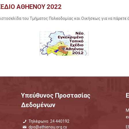
ΕΔΙΟ ΑΘΗΕΝΟΥ 2022
 ιστοσελίδα του Τμήματος Πολεοδομίας και Οικήσεως για να πάρετε 
Υπεύθυνος Προστασίας
Δεδομένων
Μ
ε
Τηλέφωνο: 24 440192
Ε
dpo@athienou.org.cy