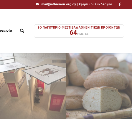
mail@athienou.org.cy |
Χρήσιμοι Σύνδεσμοι
8Ο ΠΑΓΚΥΠΡΙΟ ΦΕΣΤΙΒΑΛ ΑΘΗΕΝΙΤΙΚΩΝ ΠΡΟΪΟΝΤΩΝ
ινωνία
64
ΗΜΕΡΕΣ