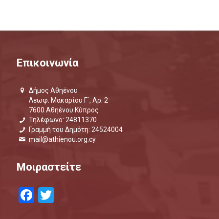
Επικοινωνία
Δήμος Αθηένου
Λεωφ. Μακαρίου Γ΄, Αρ. 2
7600 Αθηένου Κύπρος
Τηλέφωνο: 24811370
Γραμμή του Δημότη: 24524004
mail@athienou.org.cy
Μοιραστείτε
Facebook
Twitter