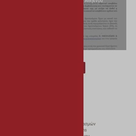
Νέα Βιομηχανική Ζώνη Αθηένου
28/07/2026
Περισσότερα
Εξυπηρέτηση
Ηλεκτρονικές Πληρωμές Λογαριασμών
Άμεση Ενημέρωση Δημοτών – sms