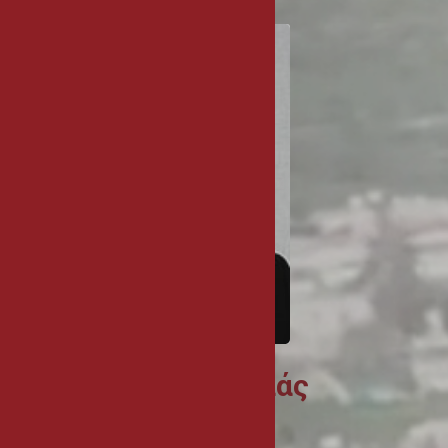
Κυριάκος Καρεκλάς
Δήμαρχος Αθηένου