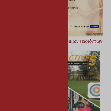
Παγκύπριο Φεστιβάλ Αθηενίτικων Προϊόντων