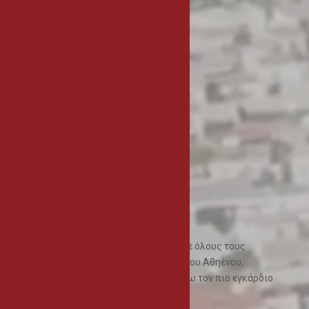
Facebook
99667907
mail@athienou.org.cy
Δήμος Αθηένου
Λεωφ. Αρχ. Μακαρίου ΙΙΙ, Αρ. 2,
7600 Αθηένου Κύπρος
Μήνυμα Δημάρχου
Ως Δήμαρχος Αθηένου επικοινωνώ με όλους τους
επισκέπτες της ιστοσελίδας του Δήμου Αθηένου,
συνδημότες και μη, για να τους στείλω τον πιο εγκάρδιο
και θερμό μου χαιρετισμό.