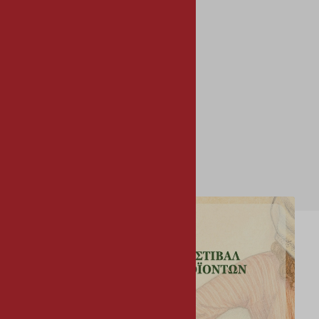
Δημοτικά Πάρκα
Καλλινίκειο Δημοτικό Μέγαρο
Καλλινίκειο Δημοτικό Μουσείο
Πλατεία Συνεργατισμού
Δημοτική Αγορά
Αθλητισμός
Εκπαιδευτήρια