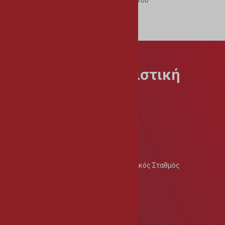
Σημεία με απινιδωτές στην Αθηένου
Εισηγήσεις / Παράπονα
Έντυπα / Αιτήσεις
&
Κοινωνική
Πολιτιστική
Προσφορά
Δημοτική Βιβλιοθήκη
Δημοτικός Πολιτιστικός Όμιλος
Επιτροπή Κοινωνικής Πρόνοιας
Συμβούλιο Κοινοτικού Εθελοντισμού
Δημοτικός Παιδοκομικός – Βρεφοκομικός Σταθμός
Δημοτική Στέγη Ενηλίκων
Άυλη Πολιτιστική Κληρονομιά