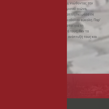
Ο ημικατεχόμενος Δήμος της Αθηένου, νιώθοντας την
ημικατοχή της γης του για πέραν του μισού αιώνα,
προσπαθεί να ορθοποδήσει και να αναπτυχθεί μέσα σε
αντίξοες συνθήκες. Μια προσπάθεια καθόλου εύκολη. Παρ’
όλα αυτά οι Αθηενίτες, που είναι γνωστοί για τη
δημιουργικότητα και την εργατικότητά τους, δεν τα
βάζουν κάτω και αγωνίζονται για την ανάπτυξή τους και
την ευημερία τους.
Δείτε περισσότερα