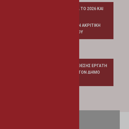
ΝΕΑ ΣΤΕΓΑΣΤΙΚΑ ΣΧΕΔΙΑ ΓΙΑ ΤΟ 2026 ΚΑΙ
2027
ΠΟΥ ΠΕΡΙΛΑΜΒΑΝΟΥΝ ΤΗΝ ΑΚΡΙΤΙΚΗ
ΠΕΡΙΟΧΗ ΑΘΗΕΝΟΥ
ΠΡΟΚΗΡΥΞΗ ΜΙΑΣ (1) ΚΕΝΗΣ ΘΕΣΗΣ ΕΡΓΑΤΗ
ΓΕΝΙΚΩΝ ΚΑΘΗΚΟΝΤΩΝ ΣΤΟΝ ΔΗΜΟ
ΑΘΗΕΝΟΥ