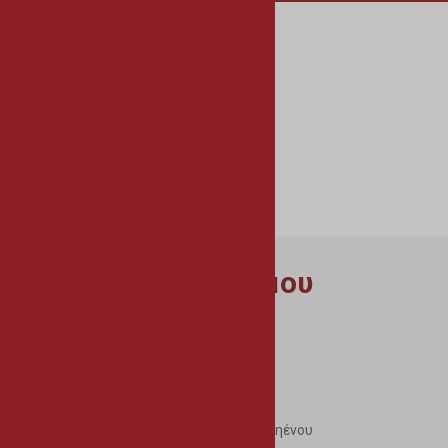
Γνωρίστε
Τους Ανθρώπους μας
Τα Προϊόντα μας
Την Ιστορία μας
Τις προσωπικότητές μας
Τους Ευεργέτες μας
Κύρια Σημεία Δήμου
Αρχαιολογικοί Χώροι
Διατηρητέες Οικοδομές
Εκκλησίες
Μνημεία – Ήρωες
Πεσόντες και Αγνοούμενοι της Αθηένου