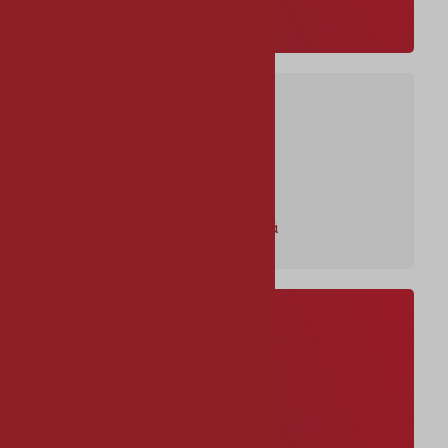
Ανακύκλωση
Παιδική Γωνιά
ΔΣ Νεολαίας