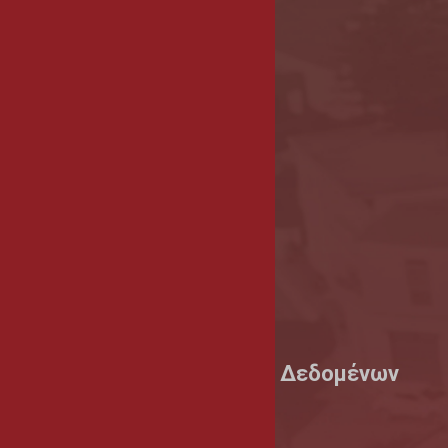
Επικοινωνία
Δήμος Αθηένου
Λεωφ. Μακαρίου Γ΄, Αρ. 2
7600 Αθηένου Κύπρος
Τηλέφωνο: 24811370
Γραμμή του Δημότη: 24524004
mail@athienou.org.cy
Μοιραστείτε
Facebook
Twitter
Υπεύθυνος Προστασίας Δεδομένων
Τηλέφωνο: 24 440192