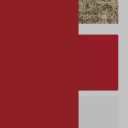
1
2
3
4
5
6
7
8
9
10
11
12
13
14
15
16
17
18
1
24
25
26
27
28
29
30
31
32
33
34
35
36
37
38
39
40
41
4
47
48
49
50
51
52
53
54
55
56
Βίντεο