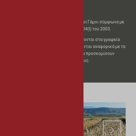
Πολιτικοί Γάμοι
Στο Δήμο Αθηένου τελούνται Πολιτικοί Γάμοι σύμφωνα με
τις πρόνοιες του περί Γάμου Νόμου 104(Ι) του 2003.
Οι ενδιαφερόμενοι πρέπει να αποτείνονται στα γραφεία
του Δήμου Αθηένου για να ενημερώνονται αναφορικά με τα
απαραίτητα έντυπα που χρειάζεται να προσκομίσουν
προκειμένου να τελέσουν τον γάμο τους.
Περισσότερα