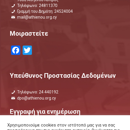
Τηλέφωνο: 24811370
Γραμμή του Δημότη: 24524004
mail@athienou.org.cy
Μοιραστείτε
Facebook
Twitter
Υπεύθυνος Προστασίας Δεδομένων
Τηλέφωνο: 24 440192
dpo@athienou.org.cy
Εγγραφή για ενημέρωση
Χρησιμοποιούμε cookies στον ιστότοπό μας για να σας
Μάθετε τι συμβαίνει και μείνετε ενημερωμένοι.