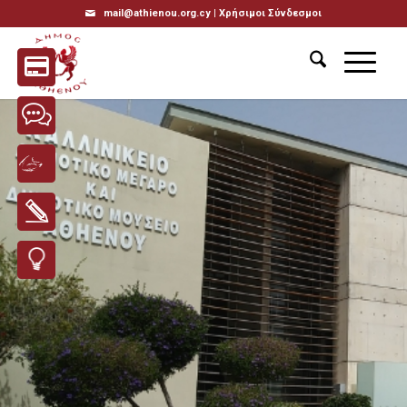
mail@athienou.org.cy |
Χρήσιμοι Σύνδεσμοι