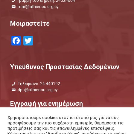
Γραμμή του Δημότη: 24524004
mail@athienou.org.cy
Μοιραστείτε
Facebook
Twitter
Υπεύθυνος Προστασίας Δεδομένων
Τηλέφωνο: 24 440192
dpo@athienou.org.cy
Εγγραφή για ενημέρωση
Χρησιμοποιούμε cookies στον ιστότοπό μας για να σας
Μάθετε τι συμβαίνει και μείνετε ενημερωμένοι.
προσφέρουμε την πιο ευχάριστη εμπειρία, θυμόμαστε τις
προτιμήσεις σας και τις επανειλημμένες επισκέψεις.
ΕΝΗΜΕΡΩΤΙΚΟ ΔΕΛΤΙΟ |
ΜΕΣΩ SMS
Κάνοντας κλικ στο "Αποδοχή όλων", αποδέχεστε τη χρήση