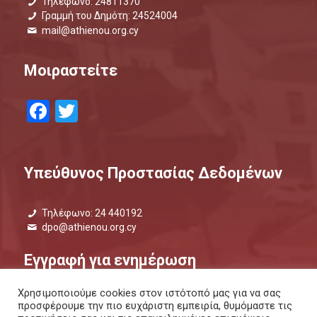
Τηλέφωνο: 24811370
Γραμμή του Δημότη: 24524004
mail@athienou.org.cy
Μοιραστείτε
Facebook
Twitter
Υπεύθυνος Προστασίας Δεδομένων
Τηλέφωνο: 24 440192
dpo@athienou.org.cy
Εγγραφή για ενημέρωση
Χρησιμοποιούμε cookies στον ιστότοπό μας για να σας
Μάθετε τι συμβαίνει και μείνετε ενημερωμένοι.
προσφέρουμε την πιο ευχάριστη εμπειρία, θυμόμαστε τις