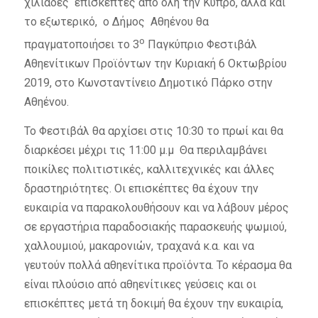
χιλιάδες επισκέπτες από όλη την Κύπρο, αλλά και
το εξωτερικό, ο Δήμος Αθηένου θα
ο
πραγματοποιήσει το 3
Παγκύπριο Φεστιβάλ
Αθηενίτικων Προϊόντων την Κυριακή 6 Οκτωβρίου
2019, στο Κωνσταντίνειο Δημοτικό Πάρκο στην
Αθηένου.
Το Φεστιβάλ θα αρχίσει στις 10:30 το πρωί και θα
διαρκέσει μέχρι τις 11:00 μ.μ Θα περιλαμβάνει
ποικίλες πολιτιστικές, καλλιτεχνικές και άλλες
δραστηριότητες. Οι επισκέπτες θα έχουν την
ευκαιρία να παρακολουθήσουν και να λάβουν μέρος
σε εργαστήρια παραδοσιακής παρασκευής ψωμιού,
χαλλουμιού, μακαρονιών, τραχανά κ.α. και να
γευτούν πολλά αθηενίτικα προϊόντα. Το κέρασμα θα
είναι πλούσιο από αθηενίτικες γεύσεις και οι
επισκέπτες μετά τη δοκιμή θα έχουν την ευκαιρία,