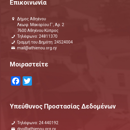
Επικοινωνία
Δήμος Αθηένου
Λεωφ. Μακαρίου Γ΄, Αρ. 2
7600 Αθηένου Κύπρος
Τηλέφωνο: 24811370
Γραμμή του Δημότη: 24524004
mail@athienou.org.cy
Μοιραστείτε
Facebook
Twitter
Υπεύθυνος Προστασίας Δεδομένων
Τηλέφωνο: 24 440192
dpo@athienou.org.cy