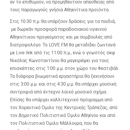
αν το επιθυμούν, να προμηθευτούν απευθείας από
τους παραγωγούς γνήσια Αθηενίτικα προϊόντα.
Στις 10:30 π.μ. θα υπάρξουν δράσεις για τα παιδιά,
με δωρεάν προσφορά παραδοσιακού υγιεινού
Αθηενίτικου προγεύματος και με συμβουλές από
διατροφολόγο. Το LOVE FM θα μεταδίδει ζωντανά
με Live link από τις 11:00 π.μ., ενώ ο γνωστός σεφ
Νικόλας Κωνσταντίνου θα μαγειρέψει για τους
επισκέπτες στις 1:00 μ.μ. στον χώρο του Φεστιβάλ.
Τα διάφορα βιωματικά εργαστήρια θα ξεκινήσουν
στις 3:00 μ.μ. και στις 4:30 μ.μ. θα υπάρχει μουσική
συντροφιά από έντεχνο λαϊκό μουσικό σχήμα.
Επίσης θα υπάρχει καλλιτεχνικό πρόγραμμα από
τον Χορευτικό Όμιλο της Κεντρικής Τράπεζας, από
τον Δημοτικό Πολιτιστικό Όμιλο Αθηένου και από
τον Πολιτιστικό Όμιλο Μάλλουρα, που θα