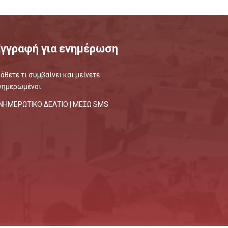
Εγγραφή για ενημέρωση
άθετε τι συμβαίνει και μείνετε
νημερωμένοι.
ΝΗΜΕΡΩΤΙΚΟ ΔΕΛΤΙΟ |
ΜΕΣΩ SMS