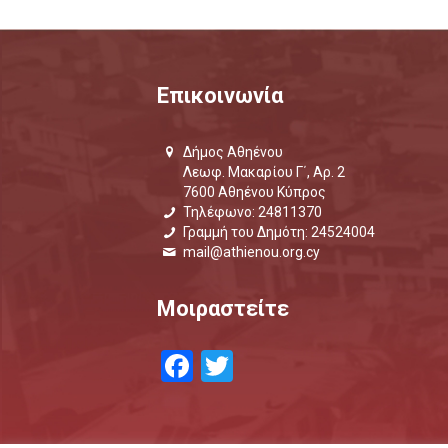
Επικοινωνία
Δήμος Αθηένου
Λεωφ. Μακαρίου Γ΄, Αρ. 2
7600 Αθηένου Κύπρος
Τηλέφωνο: 24811370
Γραμμή του Δημότη: 24524004
mail@athienou.org.cy
Μοιραστείτε
Facebook
Twitter