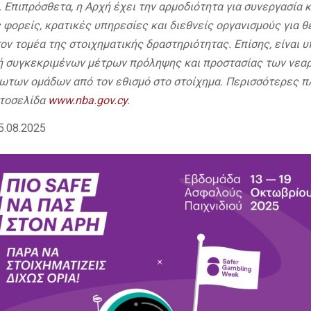
 Επιπρόσθετα, η Αρχή έχει την αρμοδιότητα για συνεργασία 
 φορείς, κρατικές υπηρεσίες και διεθνείς οργανισμούς για 
ον τομέα της στοιχηματικής δραστηριότητας. Επίσης, είναι υ
ή συγκεκριμένων μέτρων πρόληψης και προστασίας των νεα
λωτων ομάδων από τον εθισμό στο στοίχημα. Περισσότερες 
στοσελίδα
www.nba.gov.cy
.
5.08.2025