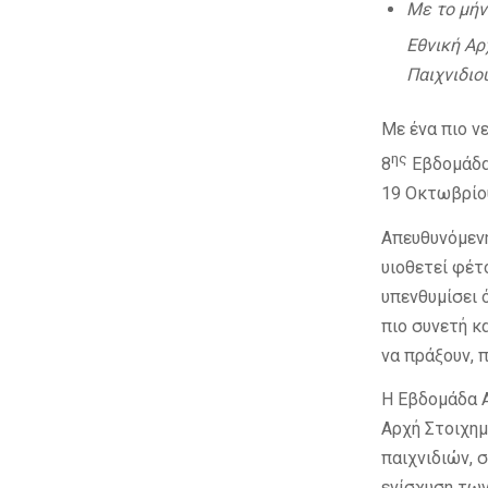
Με το μή
Εθνική Αρ
Παιχνιδιο
Με ένα πιο ν
ης
8
Εβδομάδας
19 Οκτωβρίο
Απευθυνόμενη
υιοθετεί φέτ
υπενθυμίσει 
πιο συνετή κα
να πράξουν, 
Η Εβδομάδα Α
Αρχή Στοιχημ
παιχνιδιών,
ενίσχυση τω