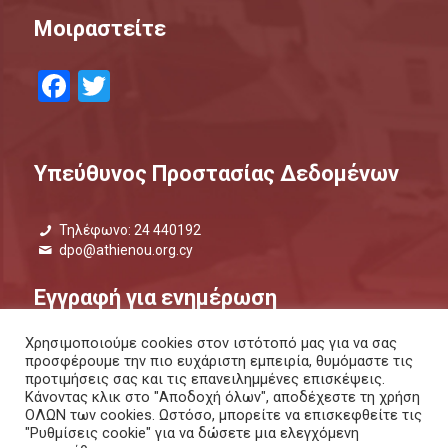
Μοιραστείτε
Facebook
Twitter
Υπεύθυνος Προστασίας Δεδομένων
Τηλέφωνο: 24 440192
dpo@athienou.org.cy
Εγγραφή για ενημέρωση
Χρησιμοποιούμε cookies στον ιστότοπό μας για να σας
Μάθετε τι συμβαίνει και μείνετε ενημερωμένοι.
προσφέρουμε την πιο ευχάριστη εμπειρία, θυμόμαστε τις
προτιμήσεις σας και τις επανειλημμένες επισκέψεις.
ΕΝΗΜΕΡΩΤΙΚΟ ΔΕΛΤΙΟ |
ΜΕΣΩ SMS
Κάνοντας κλικ στο "Αποδοχή όλων", αποδέχεστε τη χρήση
ΟΛΩΝ των cookies. Ωστόσο, μπορείτε να επισκεφθείτε τις
"Ρυθμίσεις cookie" για να δώσετε μια ελεγχόμενη