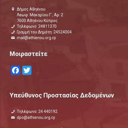
Δήμος Αθηένου
Λεωφ. Μακαρίου Γ΄, Αρ. 2
7600 Αθηένου Κύπρος
Τηλέφωνο: 24811370
Γραμμή του Δημότη: 24524004
mail@athienou.org.cy
Μοιραστείτε
Facebook
Twitter
Υπεύθυνος Προστασίας Δεδομένων
Τηλέφωνο: 24 440192
dpo@athienou.org.cy