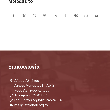
Μοίρασε το
Επικοινωνία
Δήμος Αθηένου
Λεωφ. Μακαρίου Γ΄, Αρ. 2
7600 Αθηένου Κύπρος
Τηλέφωνο: 24811370
Γραμμή του Δημότη: 24524004
mail@athienou.org.cy