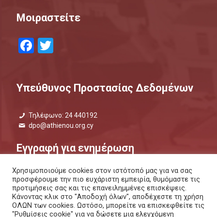
Μοιραστείτε
Facebook
Twitter
Υπεύθυνος Προστασίας Δεδομένων
Τηλέφωνο: 24 440192
dpo@athienou.org.cy
Εγγραφή για ενημέρωση
Χρησιμοποιούμε cookies στον ιστότοπό μας για να σας
Μάθετε τι συμβαίνει και μείνετε ενημερωμένοι.
προσφέρουμε την πιο ευχάριστη εμπειρία, θυμόμαστε τις
προτιμήσεις σας και τις επανειλημμένες επισκέψεις.
ΕΝΗΜΕΡΩΤΙΚΟ ΔΕΛΤΙΟ |
ΜΕΣΩ SMS
Κάνοντας κλικ στο "Αποδοχή όλων", αποδέχεστε τη χρήση
ΟΛΩΝ των cookies. Ωστόσο, μπορείτε να επισκεφθείτε τις
"Ρυθμίσεις cookie" για να δώσετε μια ελεγχόμενη