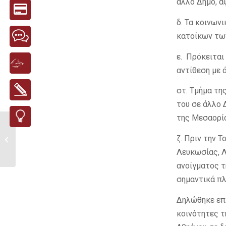
άλλο Δήμο, α
δ. Τα κοινων
κατοίκων τω
ε. Πρόκειται
αντίθεση με 
στ. Τμήμα τη
του σε άλλο 
της Μεσαορί
Κλειστά τα ταμεία του
ζ. Πριν την 
Δήμου και του
Συμβουλίου...
Λευκωσίας, Λ
ανοίγματος τ
σημαντικά πλ
Δηλώθηκε επί
κοινότητες τ