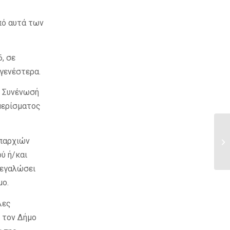
πό αυτά των
, σε
αγενέστερα.
. Συνένωσή
μερίσματος
Επαρχιών
ύ ή/και
μεγαλώσει
μο.
λες
ό τον Δήμο