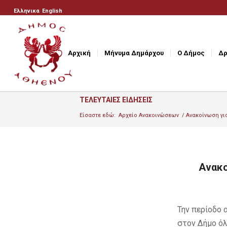
Ελληνικα
English
Αρχική
Μήνυμα Δημάρχου
Ο Δήμος
Δρ
ΤΕΛΕΥΤΑΙΕΣ ΕΙΔΗΣΕΙΣ
Είσαστε εδώ:
Αρχείο Ανακοινώσεων
/
Aνακοίνωση γι
Aνακο
Την περίοδο 
στον Δήμο όλ