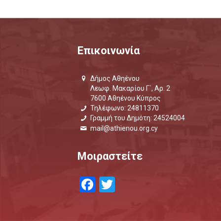
Επικοινωνία
Δήμος Αθηένου
Λεωφ. Μακαρίου Γ΄, Αρ. 2
7600 Αθηένου Κύπρος
Τηλέφωνο: 24811370
Γραμμή του Δημότη: 24524004
mail@athienou.org.cy
Μοιραστείτε
Facebook
Twitter