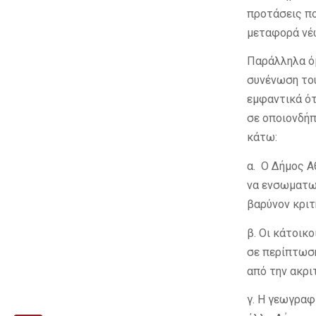
προτάσεις πο
μεταφορά νέω
Παράλληλα όμ
συνένωση του
εμφαντικά ό
σε οποιονδήπ
κάτω:
α. Ο Δήμος Α
να ενσωματωθ
βαρύνον κριτ
β. Οι κάτοικ
σε περίπτωση
από την ακρι
γ. Η γεωγραφ