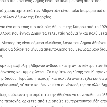
φού ο πιο κοντινός Δήμος είναι σε πολύ μακρινή απόσταση.
ικά χαρακτηριστικά των Αθηενιτών είναι πολύ διαφορετικά α
ν άλλων Δήμων της Επαρχίας.
 για ένα από τους πιο παλιούς Δήμους της Κύπρου από το 1926
άλλους που έγιναν Δήμοι τα τελευταία χρόνια ή/και πολύ μετ
ς Μεσαορίας είναι σήμερα ελεύθερο, λόγω του Δήμου Αθηένου
Δήμο θα δώσει το μήνυμα απεμπόλησης του γεωγραφικού δια
ας.
Τουρκική εισβολή η Αθηένου ανθούσε και ήταν το κέντρο των 
άρνακας και Αμμοχώστου. Σε περίπτωση λύσης του Κυπριακο
ης διόδου Πυροΐου, η περιοχή και πάλι θα αναπτυχθεί και θα 
ηθυσμιακά, γι’ αυτό και δεν νοείται συνένωσή της σε άλλο Δή
σης ομόφωνα η ετοιμότητα της Αθηένου να συνενωθεί με άλ
ης περιοχής, αρκετές από τις οποίες εξυπηρετούνται ήδη απ