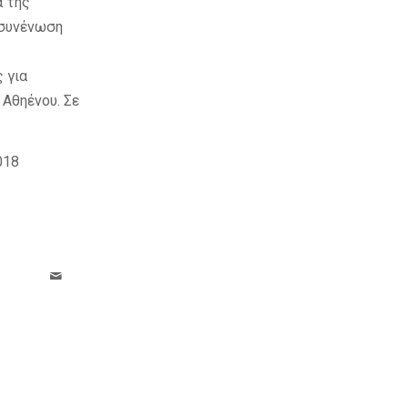
α της
 συνένωση
 για
 Αθηένου. Σε
8