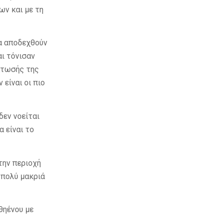
ων και με τη
α αποδεχθούν
ι τόνισαν
άτωσής της
είναι οι πιο
δεν νοείται
 είναι το
την περιοχή
 πολύ μακριά
θηένου με