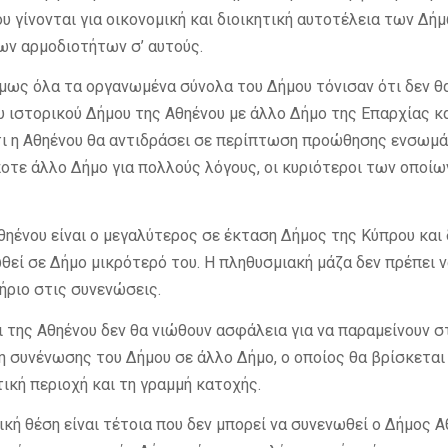
υ γίνονται για οικονομική και διοικητική αυτοτέλεια των Δήμ
ν αρμοδιοτήτων σ’ αυτούς.
ως όλα τα οργανωμένα σύνολα του Δήμου τόνισαν ότι δεν θ
 ιστορικού Δήμου της Αθηένου με άλλο Δήμο της Επαρχίας κα
τι η Αθηένου θα αντιδράσει σε περίπτωση προώθησης ενσωμ
οτε άλλο Δήμο για πολλούς λόγους, οι κυριότεροι των οποίων 
θηένου είναι ο μεγαλύτερος σε έκταση Δήμος της Κύπρου και 
εί σε Δήμο μικρότερό του. Η πληθυσμιακή μάζα δεν πρέπει να
ήριο στις συνενώσεις.
οι της Αθηένου δεν θα νιώθουν ασφάλεια για να παραμείνουν σ
 συνένωσης του Δήμου σε άλλο Δήμο, ο οποίος θα βρίσκεται
τική περιοχή και τη γραμμή κατοχής.
ική θέση είναι τέτοια που δεν μπορεί να συνενωθεί ο Δήμος Α