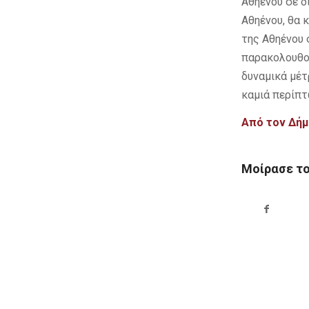
Αθηένου σε δ
Αθηένου, θα
της Αθηένου 
παρακολουθού
δυναμικά μέτ
καμιά περίπτ
Από τον Δή
Μοίρασε τ