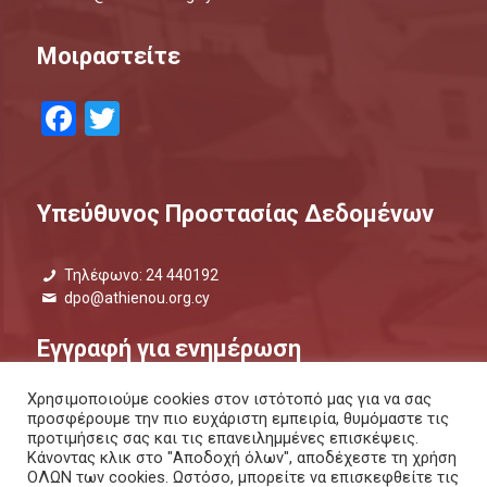
Μοιραστείτε
Facebook
Twitter
Υπεύθυνος Προστασίας Δεδομένων
Τηλέφωνο: 24 440192
dpo@athienou.org.cy
Εγγραφή για ενημέρωση
Χρησιμοποιούμε cookies στον ιστότοπό μας για να σας
Μάθετε τι συμβαίνει και μείνετε ενημερωμένοι.
προσφέρουμε την πιο ευχάριστη εμπειρία, θυμόμαστε τις
προτιμήσεις σας και τις επανειλημμένες επισκέψεις.
ΕΝΗΜΕΡΩΤΙΚΟ ΔΕΛΤΙΟ |
ΜΕΣΩ SMS
Κάνοντας κλικ στο "Αποδοχή όλων", αποδέχεστε τη χρήση
ΟΛΩΝ των cookies. Ωστόσο, μπορείτε να επισκεφθείτε τις