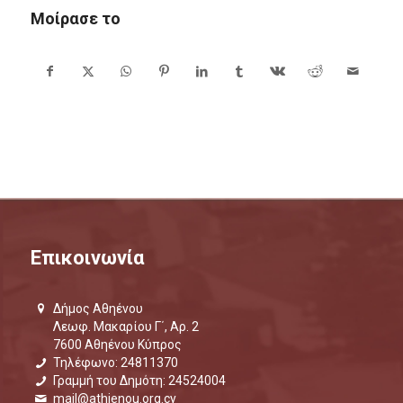
Μοίρασε το
Επικοινωνία
Δήμος Αθηένου
Λεωφ. Μακαρίου Γ΄, Αρ. 2
7600 Αθηένου Κύπρος
Τηλέφωνο: 24811370
Γραμμή του Δημότη: 24524004
mail@athienou.org.cy