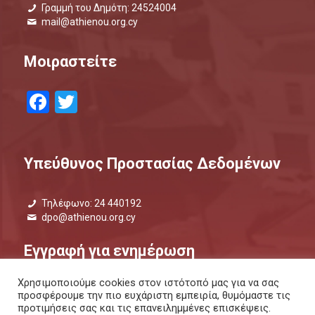
Γραμμή του Δημότη: 24524004
mail@athienou.org.cy
Μοιραστείτε
Facebook
Twitter
Υπεύθυνος Προστασίας Δεδομένων
Τηλέφωνο: 24 440192
dpo@athienou.org.cy
Εγγραφή για ενημέρωση
Χρησιμοποιούμε cookies στον ιστότοπό μας για να σας
Μάθετε τι συμβαίνει και μείνετε ενημερωμένοι.
προσφέρουμε την πιο ευχάριστη εμπειρία, θυμόμαστε τις
προτιμήσεις σας και τις επανειλημμένες επισκέψεις.
ΕΝΗΜΕΡΩΤΙΚΟ ΔΕΛΤΙΟ |
ΜΕΣΩ SMS