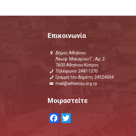
Επικοινωνία
Δήμος Αθηένου
Λεωφ. Μακαρίου Γ΄, Αρ. 2
7600 Αθηένου Κύπρος
Τηλέφωνο: 24811370
Γραμμή του Δημότη: 24524004
mail@athienou.org.cy
Μοιραστείτε
Facebook
Twitter