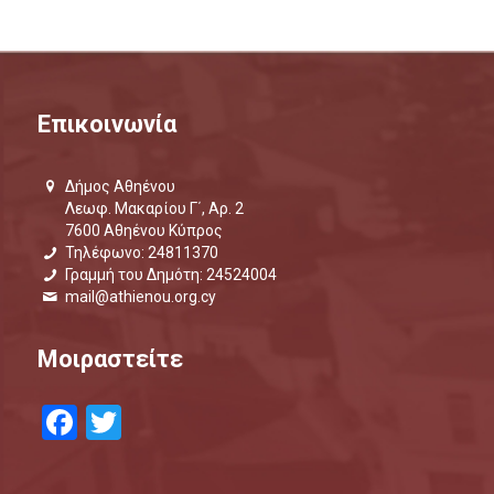
Επικοινωνία
Δήμος Αθηένου
Λεωφ. Μακαρίου Γ΄, Αρ. 2
7600 Αθηένου Κύπρος
Τηλέφωνο: 24811370
Γραμμή του Δημότη: 24524004
mail@athienou.org.cy
Μοιραστείτε
Facebook
Twitter