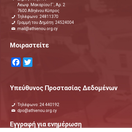
Λεωφ. Μακαρίου Γ΄, Αρ. 2
7600 Αθηένου Κύπρος
Τηλέφωνο: 24811370
Γραμμή του Δημότη: 24524004
mail@athienou.org.cy
Μοιραστείτε
Facebook
Twitter
Υπεύθυνος Προστασίας Δεδομένων
Τηλέφωνο: 24 440192
dpo@athienou.org.cy
Εγγραφή για ενημέρωση