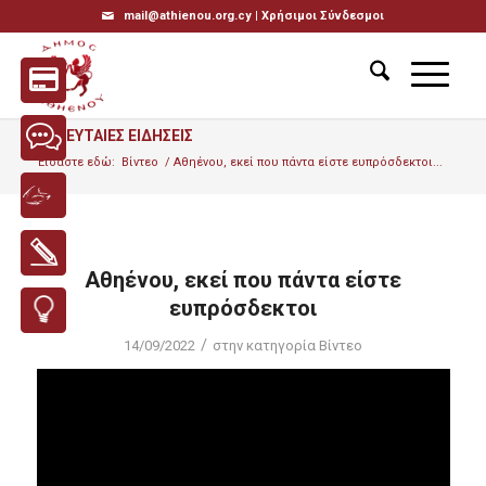
mail@athienou.org.cy |
Χρήσιμοι Σύνδεσμοι
ΤΕΛΕΥΤΑΙΕΣ ΕΙΔΗΣΕΙΣ
Είσαστε εδώ:
Βίντεο
/
Αθηένου, εκεί που πάντα είστε ευπρόσδεκτοι...
Αθηένου, εκεί που πάντα είστε
ευπρόσδεκτοι
/
14/09/2022
στην κατηγορία
Βίντεο