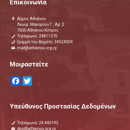
Επικοινωνία
Δήμος Αθηένου
Λεωφ. Μακαρίου Γ΄, Αρ. 2
7600 Αθηένου Κύπρος
Τηλέφωνο: 24811370
Γραμμή του Δημότη: 24524004
mail@athienou.org.cy
Μοιραστείτε
Facebook
Twitter
Υπεύθυνος Προστασίας Δεδομένων
Τηλέφωνο: 24 440192
dpo@athienou.org.cy