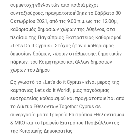
συμμετοχή εθελοντών από παιδιά μέχρι
συνταξιούχους, πραγματοποιήθηκε το Σάββατο 30
Οκτωβρίου 2021, από τις 9.00 π.μ. ως τις 12.00μ.,
καθαρισμός δημόσιων χώρων της Αθηένου, στα
πλαίσια της Παγκύπριας Εκστρατείας Καθαρισμού
«Let’s Do It Cyprus». Στόχος ήταν ο καθαρισμός
δημοσίων δρόμων, χώρων στάθμευσης, δημοτικών
πάρκων, του Κοιμητηρίου και άλλων δημοσίων
χώρων του Δήμου.
Ως γνωστό το «Let’s do it Cyprus» είναι μέρος της
καμπάνιας Let’s do it World!, μιας παγκόσμιας
εκστρατείας καθαρισμού και πραγματοποιείται από
το Δίκτυο Εθελοντών Together Cyprus σε
συνεργασία με το Γραφείο Επιτρόπου Εθελοντισμού
& ΜΚΟ και το Γραφείο Επιτρόπου Περιβάλλοντος
της Κυπριακής Δημοκρατίας.