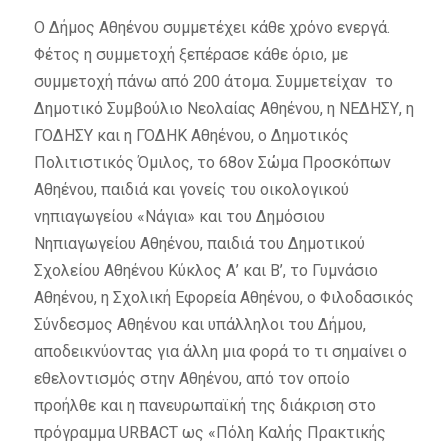
Ο Δήμος Αθηένου συμμετέχει κάθε χρόνο ενεργά.
Φέτος η συμμετοχή ξεπέρασε κάθε όριο, με
συμμετοχή πάνω από 200 άτομα. Συμμετείχαν το
Δημοτικό Συμβούλιο Νεολαίας Αθηένου, η ΝΕΔΗΣΥ, η
ΓΟΔΗΣΥ και η ΓΟΔΗΚ Αθηένου, ο Δημοτικός
Πολιτιστικός Όμιλος, το 68ον Σώμα Προσκόπων
Αθηένου, παιδιά και γονείς του οικολογικού
νηπιαγωγείου «Νάγια» και του Δημόσιου
Νηπιαγωγείου Αθηένου, παιδιά του Δημοτικού
Σχολείου Αθηένου Κύκλος Α’ και Β’, το Γυμνάσιο
Αθηένου, η Σχολική Εφορεία Αθηένου, ο Φιλοδασικός
Σύνδεσμος Αθηένου και υπάλληλοι του Δήμου,
αποδεικνύοντας για άλλη μια φορά το τι σημαίνει ο
εθελοντισμός στην Αθηένου, από τον οποίο
προήλθε και η πανευρωπαϊκή της διάκριση στο
πρόγραμμα URBACT ως «Πόλη Καλής Πρακτικής