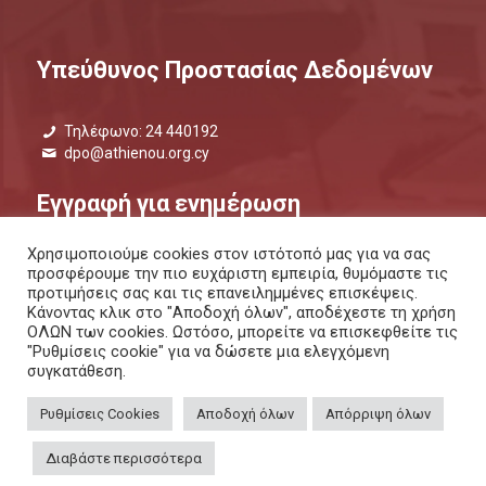
Υπεύθυνος Προστασίας Δεδομένων
Τηλέφωνο: 24 440192
dpo@athienou.org.cy
Εγγραφή για ενημέρωση
Χρησιμοποιούμε cookies στον ιστότοπό μας για να σας
Μάθετε τι συμβαίνει και μείνετε ενημερωμένοι.
προσφέρουμε την πιο ευχάριστη εμπειρία, θυμόμαστε τις
προτιμήσεις σας και τις επανειλημμένες επισκέψεις.
ΕΝΗΜΕΡΩΤΙΚΟ ΔΕΛΤΙΟ |
ΜΕΣΩ SMS
Κάνοντας κλικ στο "Αποδοχή όλων", αποδέχεστε τη χρήση
ΟΛΩΝ των cookies. Ωστόσο, μπορείτε να επισκεφθείτε τις
"Ρυθμίσεις cookie" για να δώσετε μια ελεγχόμενη
συγκατάθεση.
Ρυθμίσεις Cookies
Αποδοχή όλων
Απόρριψη όλων
ΠΟΛΙΤΙΚΗ ΑΠΟΡΡΗΤΟΥ
ΚΑΙ
ΠΟΛΙΤΙΚΗ COOKIES
Copyright 2026 © Δήμος Αθηαίνου, All Rights Reserved. / Powered by
Διαβάστε περισσότερα
NETinfo Plc