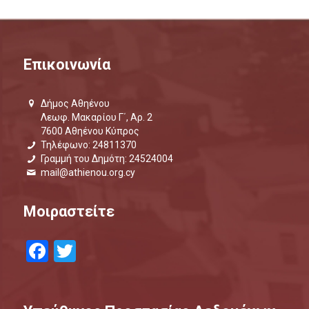
Επικοινωνία
Δήμος Αθηένου
Λεωφ. Μακαρίου Γ΄, Αρ. 2
7600 Αθηένου Κύπρος
Τηλέφωνο: 24811370
Γραμμή του Δημότη: 24524004
mail@athienou.org.cy
Μοιραστείτε
Facebook
Twitter