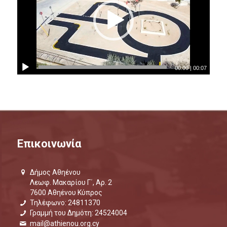
00:00
|
00:07
Επικοινωνία
Δήμος Αθηένου
Λεωφ. Μακαρίου Γ΄, Αρ. 2
7600 Αθηένου Κύπρος
Τηλέφωνο: 24811370
Γραμμή του Δημότη: 24524004
mail@athienou.org.cy