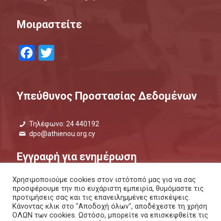
Μοιραστείτε
Facebook
Twitter
Υπεύθυνος Προστασίας Δεδομένων
Τηλέφωνο: 24 440192
dpo@athienou.org.cy
Εγγραφή για ενημέρωση
Χρησιμοποιούμε cookies στον ιστότοπό μας για να σας
Μάθετε τι συμβαίνει και μείνετε ενημερωμένοι.
προσφέρουμε την πιο ευχάριστη εμπειρία, θυμόμαστε τις
προτιμήσεις σας και τις επανειλημμένες επισκέψεις.
ΕΝΗΜΕΡΩΤΙΚΟ ΔΕΛΤΙΟ |
ΜΕΣΩ SMS
Κάνοντας κλικ στο "Αποδοχή όλων", αποδέχεστε τη χρήση
ΟΛΩΝ των cookies. Ωστόσο, μπορείτε να επισκεφθείτε τις