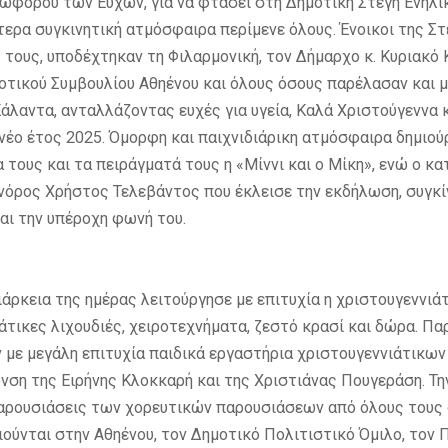
ωφόρου των Ευχών, για να φτάσει στη Δημοτική Στέγη Ενηλί
αίτερα συγκινητική ατμόσφαιρα περίμενε όλους. Ένοικοι της Σ
ς τους, υποδέχτηκαν τη Φιλαρμονική, τον Δήμαρχο κ. Κυριακό
οτικού Συμβουλίου Αθηένου και όλους όσους παρέλασαν και μ
άλαντα, ανταλλάζοντας ευχές για υγεία, Καλά Χριστούγεννα 
νέο έτος 2025. Όμορφη και παιχνιδιάρικη ατμόσφαιρα δημιού
 τους και τα πειράγματά τους η «Μίννι και ο Μίκη», ενώ ο κ
νόρος Χρήστος Τελεβάντος που έκλεισε την εκδήλωση, συγκί
αι την υπέροχη φωνή του.
διάρκεια της ημέρας λειτούργησε με επιτυχία η χριστουγεννιά
άτικες λιχουδιές, χειροτεχνήματα, ζεστό κρασί και δώρα. Π
 με μεγάλη επιτυχία παιδικά εργαστήρια χριστουγεννιάτικω
υνση της Ειρήνης Κλοκκαρή και της Χριστιάνας Πουγεράση. Τ
αρουσιάσεις των χορευτικών παρουσιάσεων από όλους τους 
ούνται στην Αθηένου, τον Δημοτικό Πολιτιστικό Όμιλο, τον 