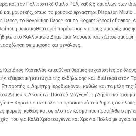
ρα και τον Πολιτιστικό Όμιλο ΡΕΑ, καθώς και όλων των ιδ
 και μουσικής, όπως το μουσικό εργαστήρι Diapason Music L
 Dance, το Revolution Dance και το Elegant School of dance. 
λείπει η μουσικοθεατρική παράσταση για τους μικρούς μας φ
θηκε στο Καλλινίκειο Δημοτικό Μουσείο και χάρισε όμορφη 
ενασχόληση σε μικρούς και μεγάλους.
. Κυριάκος Καρεκλάς απευθύνει θερμές ευχαριστίες σε όλου
ην εξαιρετική επιτυχία της εκδήλωσης και ιδιαίτερα στον Π
 Επιτροπής κ. Δημήτρη Ιεροδιακόνου, καθώς και τα μέλη της 
του Δήμου κ. Δέσποινα Παστού Μαγγανή, τη Δημοτικό Γραμματ
ίου – Καρούσιου και όλο το προσωπικό του Δήμου, σε όλους
ς φορείς, καθώς και σε όλο τον κόσμο που προσήλθε στην ε
υχές του για Καλά Χριστούγεννα και Χρόνια Πολλά με υγεία, ε