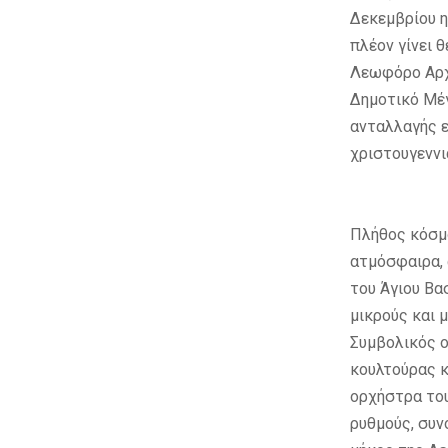
Δεκεμβρίου η
πλέον γίνει 
Λεωφόρο Αρχι
Δημοτικό Μέγ
ανταλλαγής ε
χριστουγεννι
Πλήθος κόσμ
ατμόσφαιρα, 
του Άγιου Βα
μικρούς και 
Συμβολικός ο
κουλτούρας κ
ορχήστρα του
ρυθμούς, συν