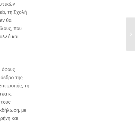
ιωτικών
ab, τη Σχολή
Δεν θα
ίλους, που
αλλά και
ς όσους
ρόεδρο της
Επιτροπής, τη
έα κ.
 τους
κδήλωση, με
ιρήνη και