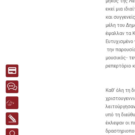
μήκος της Λε
εκεί μια ιδι
και συγγενεί
μέλη του Δημ
έψαλλαν τα Κ
Ευτυχισμένο 
την παρουσία
μουσικός- τε
ρεπερτόριο κ
Καθ’ όλη τη 
χριστουγεννι
λειτούργησαν
υπό τη διεύθ
έκλεψαν οι π
δραστηριοποι