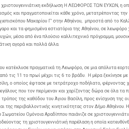
 χριστουγεννιάτικη εκδήλωση Η ΛΕΩΦΟΡΟΣ ΤΩΝ ΕΥΧΩΝ, η οπο
θεσμός και πραγματοποιείται κάθε χρόνο, μετατρέποντας την
επισκόπου Μακαρίου Γ’ στην Αθηένου, μπροστά από το Καλλ
αρο και τα φημισμένα εστιατόρια της Αθηένου, σε λεωφόρο 
υχών, μέσα από ένα πλούσιο καλλιτεχνικό πρόγραμμα, μουσικ
άτικη αγορά και πολλά άλλα.
ου κατέκλυσε πραγματικά τη Λεωφόρο, σε μια απόλυτα εορτ
από τις 11 το πρωί μέχρι τις 6 το βράδυ. Η μέρα ξεκίνησε με
σίλη, ο οποίος έφτασε με τετράτροχο ποδήλατο, φέρνοντας 
μεγάλους που τον περίμεναν και χαρίζοντας δώρα σε όλα τα π
 τρόπος της καθόδου του Άγιου Βασίλη, προς ενίσχυση της ο
αι της περιβαλλοντικής κινητικότητας στον Δήμο Αθηένου. 
 Σωματείου Ομόνοια Αραδίππου παιάνιζε σε χριστουγεννιάτι
οδεύοντας τη χριστουγεννιάτική παρέλαση η οποία κατευθύν