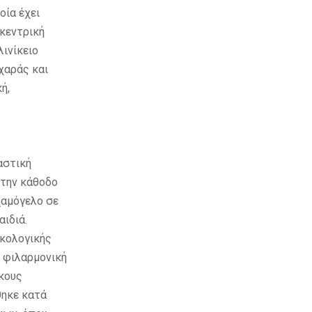
ία έχει
 κεντρική
ινίκειο
χαράς και
ή,
αστική
 την κάθοδο
χαμόγελο σε
αιδιά.
ικολογικής
Η φιλαρμονική
κους
θηκε κατά