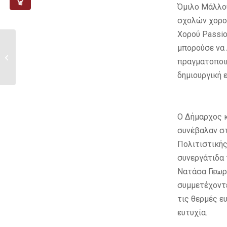
Όμιλο Μάλλου
σχολών χορού
Χορού Passion
μπορούσε να 
ΕΠΙΤΡΟΠΗ ΚΟΙΝΩΝΙΚΗΣ
πραγματοποιή
ΠΡΟΝΟΙΑΣ ΑΘΗΕΝΟΥ
δημιουργική 
Ο Δήμαρχος κ
συνέβαλαν στ
Πολιτιστικής
συνεργάτιδα 
Νατάσα Γεωργ
συμμετέχοντε
τις θερμές ε
ευτυχία.