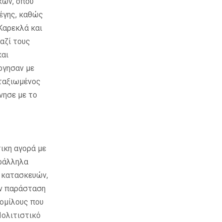
κων, όπου
τέγης, καθώς
 Καρεκλά και
αζί τους
και
ργησαν με
αταξιωμένος
νησε με το
τικη αγορά με
αράλληλα
ν κατασκευών,
ην παράσταση
ομίλους που
Πολιτιστικό