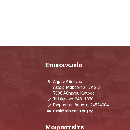
Επικοινωνία
Δήμος Αθηένου
Λεωφ. Μακαρίου Γ΄, Αρ. 2
7600 Αθηένου Κύπρος
Τηλέφωνο: 24811370
Γραμμή του Δημότη: 24524004
mail@athienou.org.cy
Μοιραστείτε