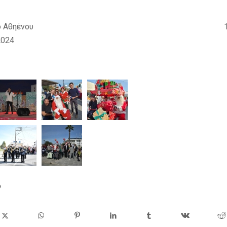
τον Δήμο Αθηένου 1
2024
ο