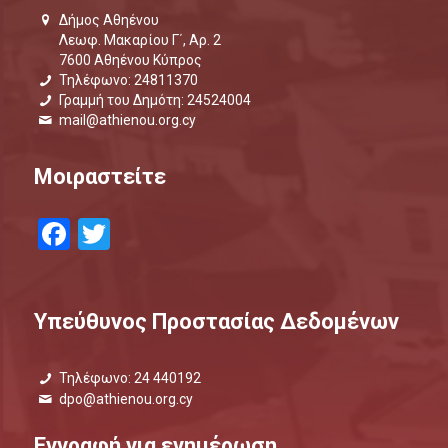
Δήμος Αθηένου
Λεωφ. Μακαρίου Γ΄, Αρ. 2
7600 Αθηένου Κύπρος
Τηλέφωνο: 24811370
Γραμμή του Δημότη: 24524004
mail@athienou.org.cy
Μοιραστείτε
Facebook
Twitter
Υπεύθυνος Προστασίας Δεδομένων
Τηλέφωνο: 24 440192
dpo@athienou.org.cy
Εγγραφή για ενημέρωση