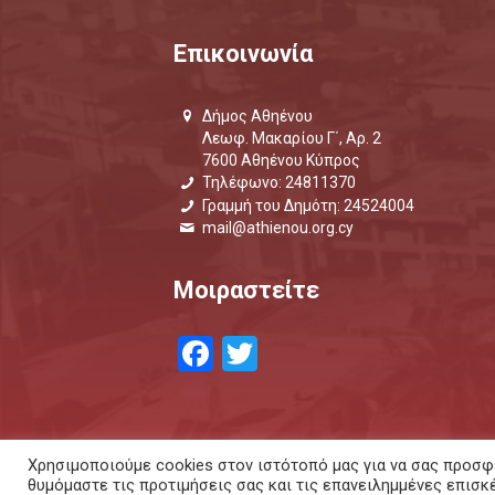
Επικοινωνία
Δήμος Αθηένου
Λεωφ. Μακαρίου Γ΄, Αρ. 2
7600 Αθηένου Κύπρος
Τηλέφωνο: 24811370
Γραμμή του Δημότη: 24524004
mail@athienou.org.cy
Μοιραστείτε
Facebook
Twitter
Χρησιμοποιούμε cookies στον ιστότοπό μας για να σας προσφέ
θυμόμαστε τις προτιμήσεις σας και τις επανειλημμένες επισκ