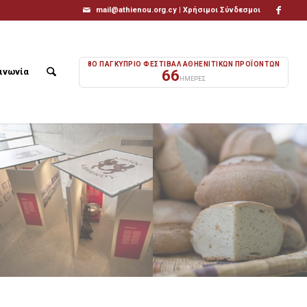
mail@athienou.org.cy |
Χρήσιμοι Σύνδεσμοι
8Ο ΠΑΓΚΥΠΡΙΟ ΦΕΣΤΙΒΑΛ ΑΘΗΕΝΙΤΙΚΩΝ ΠΡΟΪΟΝΤΩΝ
ινωνία
66
ΗΜΕΡΕΣ