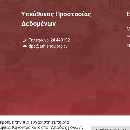
Υπεύθυνος Προστασίας
Δεδομένων
Μ
ε
Τηλέφωνο: 24 440192
Ε
dpo@athienou.org.cy
ρουμε την πιο ευχάριστη εμπειρία,
έψεις. Κάνοντας κλικ στο "Αποδοχή όλων",