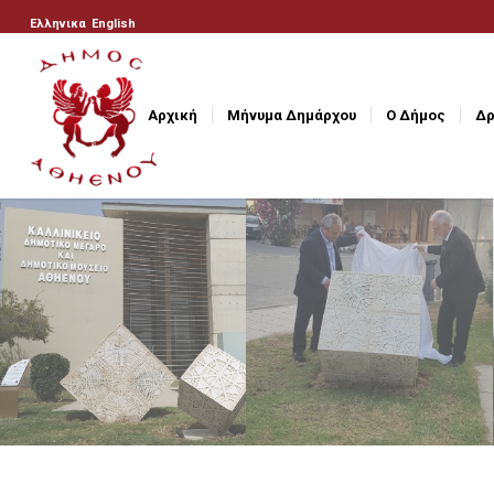
Ελληνικα
English
Αρχική
Μήνυμα Δημάρχου
Ο Δήμος
Δρ