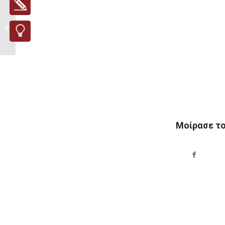
Παγκόσμια Εκστρατεία
– Ώρα της Γης – 20...
Μοίρασε τ