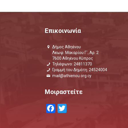
Επικοινωνία
Δήμος Αθηένου
Λεωφ. Μακαρίου Γ΄, Αρ. 2
7600 Αθηένου Κύπρος
Τηλέφωνο: 24811370
Γραμμή του Δημότη: 24524004
mail@athienou.org.cy
Μοιραστείτε
Facebook
Twitter