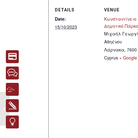
DETAILS
VENUE
Date:
Κωνσταντίνειο
Δημοτικό Πάρκ
15/10/2023
Μιχαήλ Γεωργί
Αθηένου
Λάρνακα
,
7600
Cyprus
+ Google
Τιμητική εκδήλωση για τους
αρτοποιούς