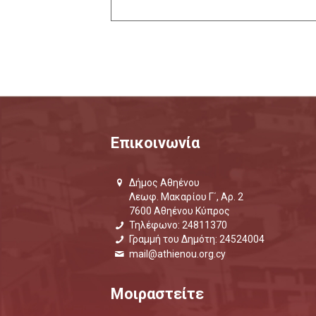
Επικοινωνία
Δήμος Αθηένου
Λεωφ. Μακαρίου Γ΄, Αρ. 2
7600 Αθηένου Κύπρος
Τηλέφωνο: 24811370
Γραμμή του Δημότη: 24524004
mail@athienou.org.cy
Μοιραστείτε