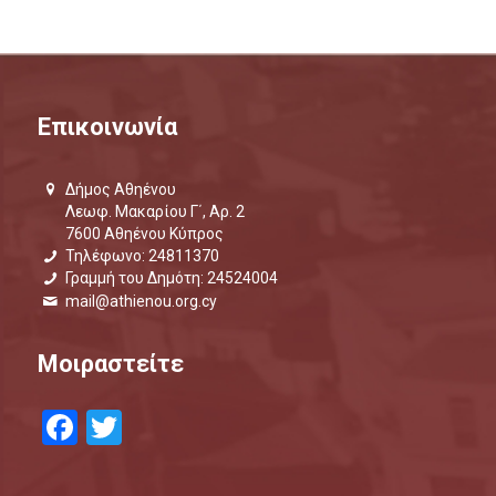
18:00
19:00
Επικοινωνία
20:00
Δήμος Αθηένου
21:00
Λεωφ. Μακαρίου Γ΄, Αρ. 2
7600 Αθηένου Κύπρος
22:00
Τηλέφωνο: 24811370
Γραμμή του Δημότη: 24524004
mail@athienou.org.cy
23:00
00:00
Μοιραστείτε
Facebook
Twitter