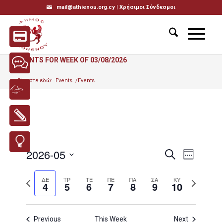
mail@athienou.org.cy |
Χρήσιμοι Σύνδεσμοι
EVENTS FOR WEEK OF 03/08/2026
Είσαστε εδώ:
Events
/
Events
Events
Event
2026-05
Search
Week
Views
Search
Select
Navigati
Previous
Next
date.
ΔΕ
ΤΡ
ΤΕ
ΠΕ
ΠΑ
ΣΑ
and
ΚΥ
4
5
6
7
8
9
10
week
week
Views
Navigatio
Previous
This Week
Next