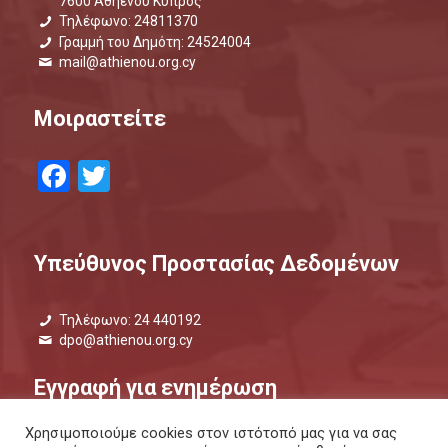
7600 Αθηένου Κύπρος
Τηλέφωνο: 24811370
Γραμμή του Δημότη: 24524004
mail@athienou.org.cy
Μοιραστείτε
Facebook
Twitter
Υπεύθυνος Προστασίας Δεδομένων
Τηλέφωνο: 24 440192
dpo@athienou.org.cy
Εγγραφή για ενημέρωση
Χρησιμοποιούμε cookies στον ιστότοπό μας για να σας
Μάθετε τι συμβαίνει και μείνετε ενημερωμένοι.