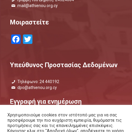
mail@athienou.org.cy
Μοιραστείτε
Facebook
Twitter
Υπεύθυνος Προστασίας Δεδομένων
Τηλέφωνο: 24 440192
dpo@athienou.org.cy
Εγγραφή για ενημέρωση
Χρησιμοποιούμε cookies στον ιστότοπό μας για να σας
Μάθετε τι συμβαίνει και μείνετε ενημερωμένοι.
προσφέρουμε την πιο ευχάριστη εμπειρία, θυμόμαστε τις
προτιμήσεις σας και τις επανειλημμένες επισκέψεις.
ΕΝΗΜΕΡΩΤΙΚΟ ΔΕΛΤΙΟ |
ΜΕΣΩ SMS
Κάνοντας κλικ στο "Αποδοχή όλων", αποδέχεστε τη χρήση