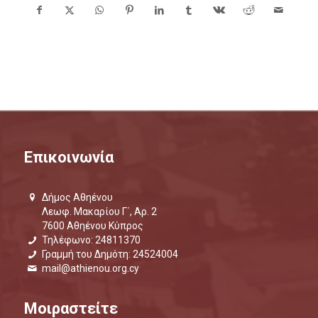
Επικοινωνία
Δήμος Αθηένου
Λεωφ. Μακαρίου Γ΄, Αρ. 2
7600 Αθηένου Κύπρος
Τηλέφωνο: 24811370
Γραμμή του Δημότη: 24524004
mail@athienou.org.cy
Μοιραστείτε