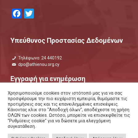
Facebook
Twitter
Υπεύθυνος Προστασίας Δεδομένων
Τηλέφωνο: 24 440192
dpo@athienou.org.cy
Εγγραφή για ενημέρωση
Χρησιμοποιούμε cookies στον ιστότοπό μας για να σας
Μάθετε τι συμβαίνει και μείνετε ενημερωμένοι.
προσφέρουμε την πιο ευχάριστη εμπειρία, θυμόμαστε τις
προτιμήσεις σας και τις επανειλημμένες επισκέψεις.
ΕΝΗΜΕΡΩΤΙΚΟ ΔΕΛΤΙΟ |
ΜΕΣΩ SMS
Κάνοντας κλικ στο "Αποδοχή όλων", αποδέχεστε τη χρήση
ΟΛΩΝ των cookies. Ωστόσο, μπορείτε να επισκεφθείτε τις
"Ρυθμίσεις cookie" για να δώσετε μια ελεγχόμενη
συγκατάθεση.