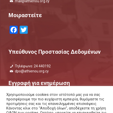
mail@athienou.org.cy
Μοιραστείτε
Facebook
Twitter
Υπεύθυνος Προστασίας Δεδομένων
Τηλέφωνο: 24 440192
dpo@athienou.org.cy
Εγγραφή για ενημέρωση
Χρησιμοποιούμε cookies στον ιστότοπό μας για να σας
Μάθετε τι συμβαίνει και μείνετε ενημερωμένοι.
προσφέρουμε την πιο ευχάριστη εμπειρία, θυμόμαστε τις
προτιμήσεις σας και τις επανειλημμένες επισκέψεις.
ΕΝΗΜΕΡΩΤΙΚΟ ΔΕΛΤΙΟ |
ΜΕΣΩ SMS
Κάνοντας κλικ στο "Αποδοχή όλων", αποδέχεστε τη χρήση
ΟΛΩΝ των cookies. Ωστόσο, μπορείτε να επισκεφθείτε τις