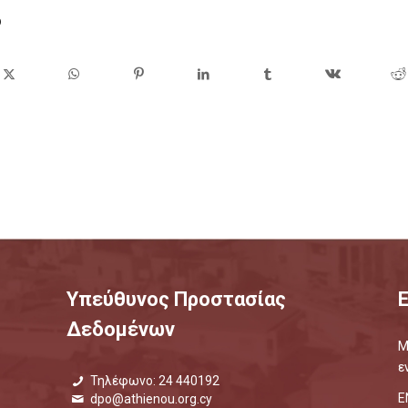
ο
Υπεύθυνος Προστασίας
Δεδομένων
Μ
ε
Τηλέφωνο: 24 440192
Ε
dpo@athienou.org.cy