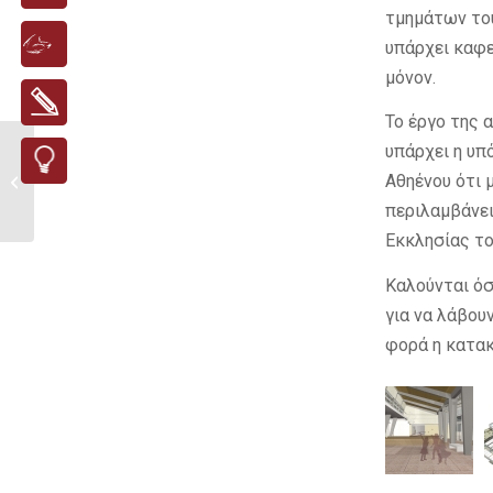
τμημάτων του
υπάρχει καφε
μόνον.
Το έργο της 
υπάρχει η υπ
Εργαστήρια με τον
Αθηένου ότι 
πηλό εμπνευσμένα από
την...
περιλαμβάνε
Εκκλησίας το
Καλούνται όσ
για να λάβου
φορά η κατακ