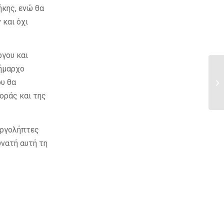
ήκης, ενώ θα
 και όχι
ργου και
Δήμαρχο
ου θα
οράς και της
εργολήπτες
υνατή αυτή τη