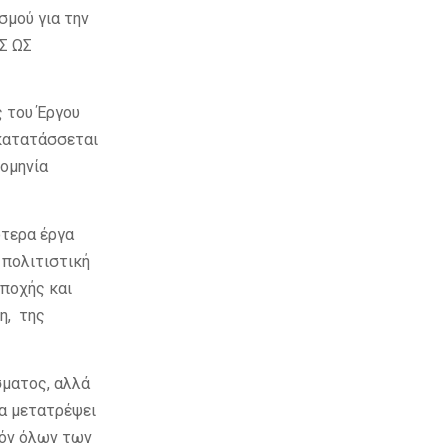
σμού για την
Σ ΩΣ
ς του Έργου
 κατατάσσεται
ρομηνία
ότερα έργα
ι πολιτιστική
εποχής και
η, της
σματος, αλλά
θα μετατρέψει
τόν όλων των