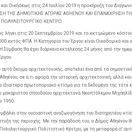
και Οικήσεως στις 24 Ιουλίου 2019 η προκήρυξη του Διαγωνι
ΣΗ ΤΗΣ ΔΗΜΟΤΙΚΗΣ ΑΓΟΡΑΣ ΑΘΗΕΝΟΥ ΚΑΙ ΕΠΑΝΑΧΡΗΣΗ ΤΗ
 ΠΟΛΥΛΕΙΤΟΥΡΓΙΚΟ ΚΕΝΤΡΟ.
ς λήγει στις 20 Σεπτεμβρίου 2019 και το εκτιμώμενο κόστο
0.000 εκτός ΦΠΑ. Η Κατηγορία του Έργου είναι Οικοδομικό και
. Η Σύμβαση θα έχει διάρκεια εκτέλεσης 24 μήνες από την ημε
Έργου.
ό αυτό δείγμα αρχιτεκτονικής, αποτελεί ένα από τα σημαντικ
Αθηένου, σε ό,τι αφορά την ιστορική, αρχιτεκτονική, αλλά κα
ένα ιδιαίτερα πρωτοποριακό κτίσμα για τα δεδομένα της τότε 
ου μακαριστού σπουδαίου αρχιτέκτονα Νεοπτόλεμου Μιχαηλίδ
υ 1950.
υμβάλει στην ουσιαστική αναζωογόνηση του διατηρητέου κτί
πτυξη της περιοχής. Με την παράδοσή του, ο Δήμος Αθηένου 
Πολυλειτουργικό Πολιτιστικό Κέντρο, με τη μεταφορά σ’ αυ