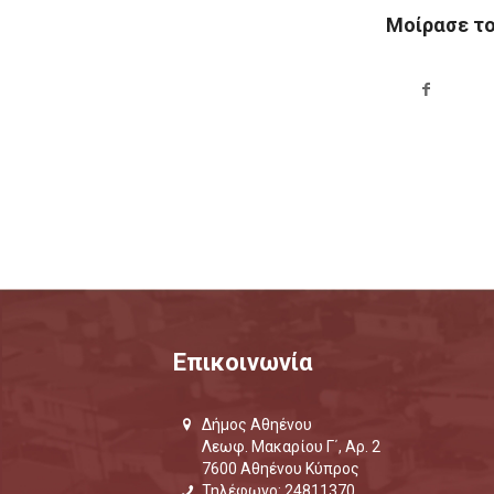
Μοίρασε τ
Επικοινωνία
Δήμος Αθηένου
Λεωφ. Μακαρίου Γ΄, Αρ. 2
7600 Αθηένου Κύπρος
Τηλέφωνο: 24811370