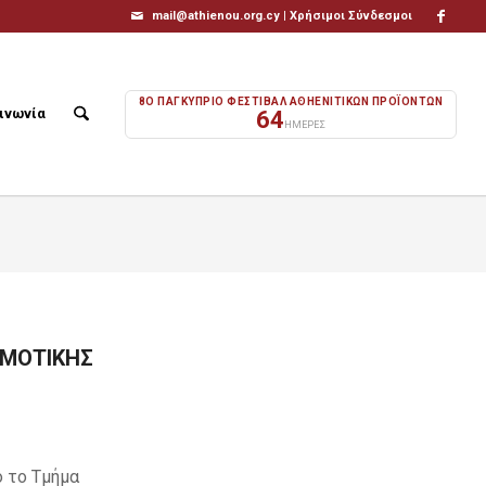
mail@athienou.org.cy |
Χρήσιμοι Σύνδεσμοι
8Ο ΠΑΓΚΥΠΡΙΟ ΦΕΣΤΙΒΑΛ ΑΘΗΕΝΙΤΙΚΩΝ ΠΡΟΪΟΝΤΩΝ
ινωνία
64
ΗΜΕΡΕΣ
ΗΜΟΤΙΚΗΣ
ό το Τμήμα