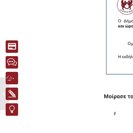
Environmental Risk
Management
Μοίρασε τ
Information Service:
Floods Εναρκτήρια...