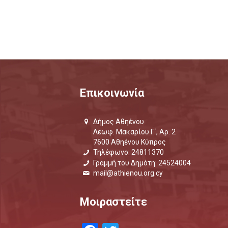
Επικοινωνία
Δήμος Αθηένου
Λεωφ. Μακαρίου Γ΄, Αρ. 2
7600 Αθηένου Κύπρος
Τηλέφωνο: 24811370
Γραμμή του Δημότη: 24524004
mail@athienou.org.cy
Μοιραστείτε