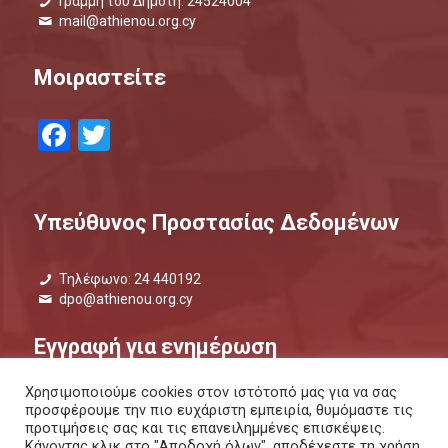
Γραμμή του Δημότη: 24524004
mail@athienou.org.cy
Μοιραστείτε
Facebook
Twitter
Υπεύθυνος Προστασίας Δεδομένων
Τηλέφωνο: 24 440192
dpo@athienou.org.cy
Εγγραφή για ενημέρωση
Χρησιμοποιούμε cookies στον ιστότοπό μας για να σας
Μάθετε τι συμβαίνει και μείνετε ενημερωμένοι.
προσφέρουμε την πιο ευχάριστη εμπειρία, θυμόμαστε τις
προτιμήσεις σας και τις επανειλημμένες επισκέψεις.
ΕΝΗΜΕΡΩΤΙΚΟ ΔΕΛΤΙΟ |
ΜΕΣΩ SMS
Κάνοντας κλικ στο "Αποδοχή όλων", αποδέχεστε τη χρήση