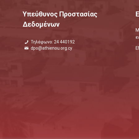
Υπεύθυνος Προστασίας
Δεδομένων
Μ
ε
Τηλέφωνο: 24 440192
Ε
dpo@athienou.org.cy