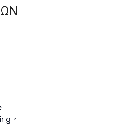
ΝΩΝ
e
ing