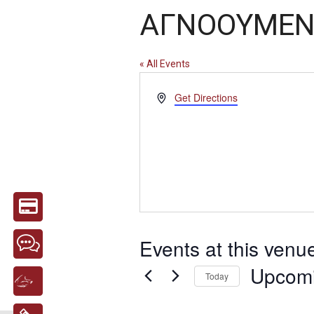
ΑΓΝΟΟΥΜΕ
« All Events
Address
Get Directions
Events at this venu
Upcom
Today
Select
date.