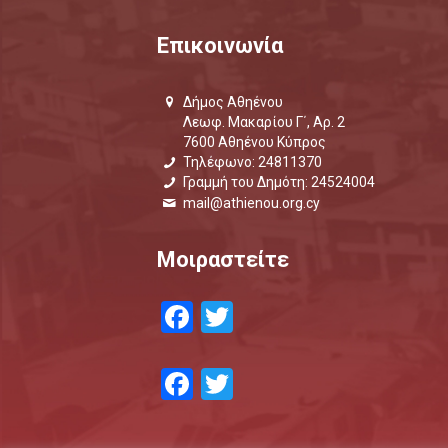
Επικοινωνία
Δήμος Αθηένου
Λεωφ. Μακαρίου Γ΄, Αρ. 2
7600 Αθηένου Κύπρος
Τηλέφωνο: 24811370
Γραμμή του Δημότη: 24524004
mail@athienou.org.cy
Μοιραστείτε
Facebook
Twitter
Facebook
Twitter