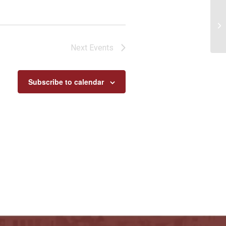
Χά
Next
Events
Subscribe to calendar