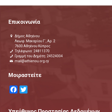
Επικοινωνία
Δήμος Αθηένου
Λεωφ. Μακαρίου Γ΄, Αρ. 2
7600 Αθηένου Κύπρος
Τηλέφωνο: 24811370
Γραμμή του Δημότη: 24524004
mail@athienou.org.cy
Μοιραστείτε
Facebook
Twitter
Υπεύθυνος Προστασίας Δεδομένων