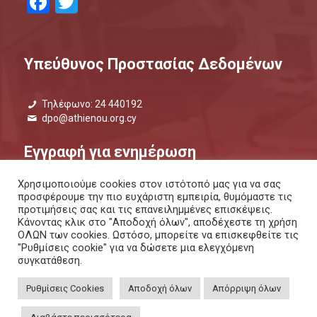
Facebook
Twitter
Υπεύθυνος Προστασίας Δεδομένων
Τηλέφωνο: 24 440192
dpo@athienou.org.cy
Εγγραφή για ενημέρωση
Χρησιμοποιούμε cookies στον ιστότοπό μας για να σας
Μάθετε τι συμβαίνει και μείνετε ενημερωμένοι.
προσφέρουμε την πιο ευχάριστη εμπειρία, θυμόμαστε τις
προτιμήσεις σας και τις επανειλημμένες επισκέψεις.
ΕΝΗΜΕΡΩΤΙΚΟ ΔΕΛΤΙΟ |
ΜΕΣΩ SMS
Κάνοντας κλικ στο "Αποδοχή όλων", αποδέχεστε τη χρήση
ΟΛΩΝ των cookies. Ωστόσο, μπορείτε να επισκεφθείτε τις
"Ρυθμίσεις cookie" για να δώσετε μια ελεγχόμενη
συγκατάθεση.
Ρυθμίσεις Cookies
Αποδοχή όλων
Απόρριψη όλων
ΠΟΛΙΤΙΚΗ ΑΠΟΡΡΗΤΟΥ
ΚΑΙ
ΠΟΛΙΤΙΚΗ COOKIES
Copyright 2026 © Δήμος Αθηαίνου, All Rights Reserved. / Powered by