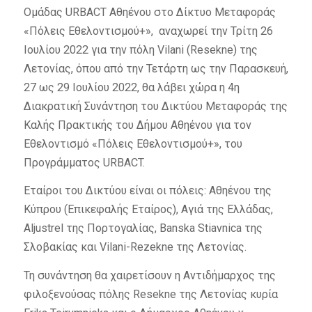
Ομάδας URBACT Αθηένου στο Δίκτυο Μεταφοράς
«Πόλεις Εθελοντισμού+», αναχωρεί την Τρίτη 26
Ιουλίου 2022 για την πόλη Vilani (Resekne) της
Λετονίας, όπου από την Τετάρτη ως την Παρασκευή,
27 ως 29 Ιουλίου 2022, θα λάβει χώρα η 4η
Διακρατική Συνάντηση του Δικτύου Μεταφοράς της
Καλής Πρακτικής του Δήμου Αθηένου για τον
Εθελοντισμό «Πόλεις Εθελοντισμού+», του
Προγράμματος URBACT.
Εταίροι του Δικτύου είναι οι πόλεις: Αθηένου της
Κύπρου (Επικεφαλής Εταίρος), Αγιά της Ελλάδας,
Aljustrel της Πορτογαλίας, Banska Stiavnica της
Σλοβακίας και Vilani-Rezekne της Λετονίας.
Τη συνάντηση θα χαιρετίσουν η Αντιδήμαρχος της
φιλοξενούσας πόλης Resekne της Λετονίας κυρία