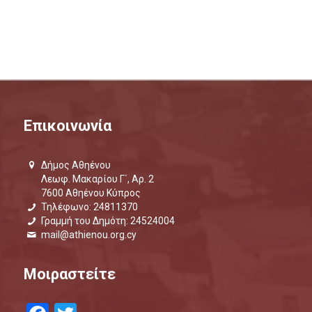
Επικοινωνία
Δήμος Αθηένου
Λεωφ. Μακαρίου Γ΄, Αρ. 2
7600 Αθηένου Κύπρος
Τηλέφωνο: 24811370
Γραμμή του Δημότη: 24524004
mail@athienou.org.cy
Μοιραστείτε