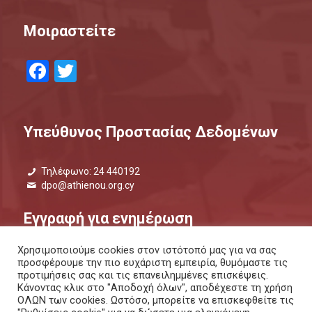
Μοιραστείτε
Facebook
Twitter
Υπεύθυνος Προστασίας Δεδομένων
Τηλέφωνο: 24 440192
dpo@athienou.org.cy
Εγγραφή για ενημέρωση
Χρησιμοποιούμε cookies στον ιστότοπό μας για να σας
Μάθετε τι συμβαίνει και μείνετε ενημερωμένοι.
προσφέρουμε την πιο ευχάριστη εμπειρία, θυμόμαστε τις
προτιμήσεις σας και τις επανειλημμένες επισκέψεις.
ΕΝΗΜΕΡΩΤΙΚΟ ΔΕΛΤΙΟ |
ΜΕΣΩ SMS
Κάνοντας κλικ στο "Αποδοχή όλων", αποδέχεστε τη χρήση
ΟΛΩΝ των cookies. Ωστόσο, μπορείτε να επισκεφθείτε τις