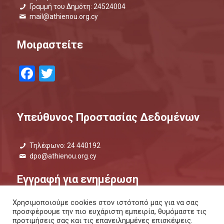
Γραμμή του Δημότη: 24524004
mail@athienou.org.cy
Μοιραστείτε
Facebook
Twitter
Υπεύθυνος Προστασίας Δεδομένων
Τηλέφωνο: 24 440192
dpo@athienou.org.cy
Εγγραφή για ενημέρωση
Χρησιμοποιούμε cookies στον ιστότοπό μας για να σας
Μάθετε τι συμβαίνει και μείνετε ενημερωμένοι.
προσφέρουμε την πιο ευχάριστη εμπειρία, θυμόμαστε τις
προτιμήσεις σας και τις επανειλημμένες επισκέψεις.
ΕΝΗΜΕΡΩΤΙΚΟ ΔΕΛΤΙΟ |
ΜΕΣΩ SMS