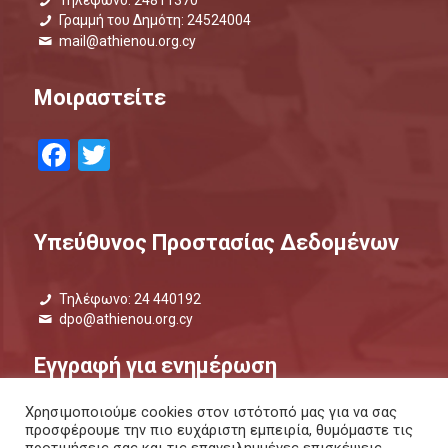
Τηλέφωνο: 24811370
Γραμμή του Δημότη: 24524004
mail@athienou.org.cy
Μοιραστείτε
Facebook
Twitter
Υπεύθυνος Προστασίας Δεδομένων
Τηλέφωνο: 24 440192
dpo@athienou.org.cy
Εγγραφή για ενημέρωση
Χρησιμοποιούμε cookies στον ιστότοπό μας για να σας
Μάθετε τι συμβαίνει και μείνετε ενημερωμένοι.
προσφέρουμε την πιο ευχάριστη εμπειρία, θυμόμαστε τις