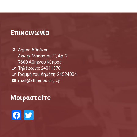
Επικοινωνία
Δήμος Αθηένου
Λεωφ. Μακαρίου Γ΄, Αρ. 2
7600 Αθηένου Κύπρος
Τηλέφωνο: 24811370
Γραμμή του Δημότη: 24524004
mail@athienou.org.cy
Μοιραστείτε
Facebook
Twitter