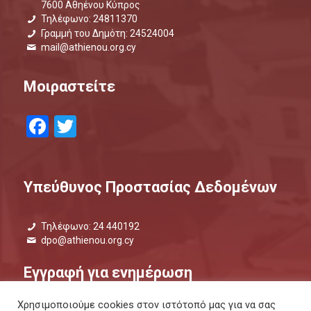
7600 Αθηένου Κύπρος
Τηλέφωνο: 24811370
Γραμμή του Δημότη: 24524004
mail@athienou.org.cy
Μοιραστείτε
Facebook
Twitter
Υπεύθυνος Προστασίας Δεδομένων
Τηλέφωνο: 24 440192
dpo@athienou.org.cy
Εγγραφή για ενημέρωση
Χρησιμοποιούμε cookies στον ιστότοπό μας για να σας
Μάθετε τι συμβαίνει και μείνετε ενημερωμένοι.