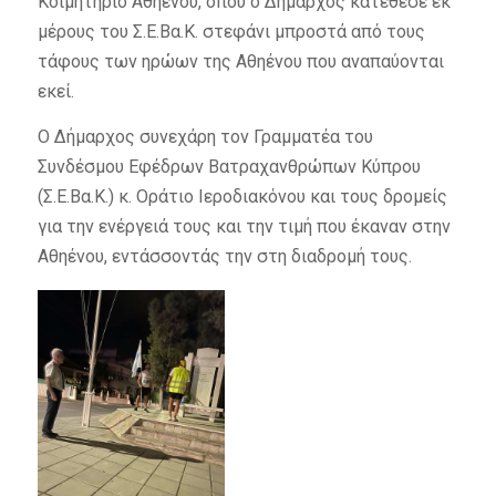
Κοιμητήριο Αθηένου, όπου ο Δήμαρχος κατέθεσε εκ
μέρους του Σ.Ε.Βα.Κ. στεφάνι μπροστά από τους
τάφους των ηρώων της Αθηένου που αναπαύονται
εκεί.
Ο Δήμαρχος συνεχάρη τον Γραμματέα του
Συνδέσμου Εφέδρων Βατραχανθρώπων Κύπρου
(Σ.Ε.Βα.Κ.) κ. Οράτιο Ιεροδιακόνου και τους δρομείς
για την ενέργειά τους και την τιμή που έκαναν στην
Αθηένου, εντάσσοντάς την στη διαδρομή τους.