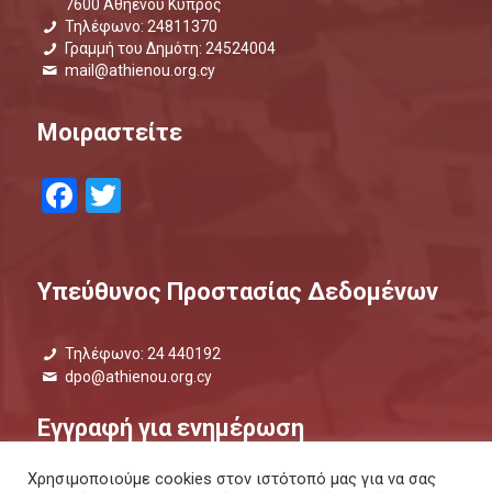
7600 Αθηένου Κύπρος
Τηλέφωνο: 24811370
Γραμμή του Δημότη: 24524004
mail@athienou.org.cy
Μοιραστείτε
Facebook
Twitter
Υπεύθυνος Προστασίας Δεδομένων
Τηλέφωνο: 24 440192
dpo@athienou.org.cy
Εγγραφή για ενημέρωση
Χρησιμοποιούμε cookies στον ιστότοπό μας για να σας
Μάθετε τι συμβαίνει και μείνετε ενημερωμένοι.