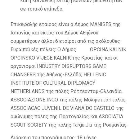
και η κοινωνική ένταξη εθνικών μειονοτήτων
σε τοπικό επίπεδο.
Επικεφαλής εταίρος είναι ο Δήμος MANISES της
Ισπανίας και εκτός του Δήμου Αθηένου
συμμετέχουν άλλοι 6 εταίροι από τις ακόλουθες
Ευρωπαϊκές πόλεις: Ο Δήμος OPCINA KALNIK
OPCINSKO VIJECE KALNIK της Κροατίας, και οι
οργανισμοί INDUSTRY DISRUPTORS GAME
CHANGERS της Αθήνας-Ελλάδα, HELLENIC
INSTITUTE OF CULTURAL DIPLOMACY
NETHERLANDS της πόλης Ρόττερνταμ-Ολλανδία,
ASSOCIAZIONE INCO της πόλης Μολφέττα-Ιταλία,
ASSOCIACAO JUVENIL DE VIANA DO CASTELO της
ομώνυμης πόλης της Πορτογαλίας και ASOCIATIA
SCOUT SOCIETY της πόλης Targu Jiu της Ρουμανίας.
Διάρκεια του προγράμματος: 18 μήνες.