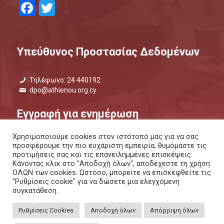
Facebook
Twitter
Υπεύθυνος Προστασίας Δεδομένων
Τηλέφωνο: 24 440192
dpo@athienou.org.cy
Εγγραφή για ενημέρωση
Χρησιμοποιούμε cookies στον ιστότοπό μας για να σας
Μάθετε τι συμβαίνει και μείνετε ενημερωμένοι.
προσφέρουμε την πιο ευχάριστη εμπειρία, θυμόμαστε τις
προτιμήσεις σας και τις επανειλημμένες επισκέψεις.
ΕΝΗΜΕΡΩΤΙΚΟ ΔΕΛΤΙΟ |
ΜΕΣΩ SMS
Κάνοντας κλικ στο "Αποδοχή όλων", αποδέχεστε τη χρήση
ΟΛΩΝ των cookies. Ωστόσο, μπορείτε να επισκεφθείτε τις
"Ρυθμίσεις cookie" για να δώσετε μια ελεγχόμενη
συγκατάθεση.
Ρυθμίσεις Cookies
Αποδοχή όλων
Απόρριψη όλων
ΠΟΛΙΤΙΚΗ ΑΠΟΡΡΗΤΟΥ
ΚΑΙ
ΠΟΛΙΤΙΚΗ COOKIES